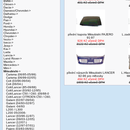
BMW->
401 Kč včetně DPH
Citroen->
Dacia->
Daewoo/Chevrolet->
Daihatsu->
Dodge
Fiat->
Ford->
Honda->
Hyundai->
Chevrolet->
přední kapota Mitsubishi PAJERO
L.zadn
Chrysler->
91-97
Isuzu->
926 Kč včetně DPH
Iveco->
3122 Kč včetně DPH
Jeep->
Kia->
Lada
Lancia->
Land Rover->
Mazda->
Mercedes->
Mini->
Mitsubishi
->
přední nárazník Mitsubishi LANCER
L.Hlav
Carisma (06/95-05/99)
92-96 pro mlhovky
Mi
Carisma (06/99-02/05)
494 Kč včetně DPH
Colt (03/96-06/04)
1693 Kč včetně DPH
Colt (06/04-)
Colt/Lancer (85-09/88)
Colt/Lancer (03/92-12/95)
Colt/Lancer C50 / C60; (09/88-0
Colt/Lancer CITROEN C50 / C60;
Galant (02/97-09/04)
Galant (04/93-02/97)
Galant -04/93
L200 / L300
L200 05/2006-
Lancer (03/96-11/97)
Lancer (09/03-12/05)
Lancer (12/07-)
Lancer (12/97-07/01)
Pajero (03/83-06/91)