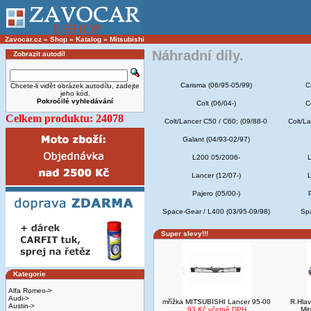
Zavocar.cz
»
Shop
»
Katalog
»
Mitsubishi
Náhradní díly.
Zobrazit autodíl
Carisma (06/95-05/99)
C
Chcete-li vidět obrázek autodílu, zadejte
jeho kód.
Pokročilé vyhledávání
Colt (06/04-)
C
Celkem produktu: 24078
Colt/Lancer C50 / C60; (09/88-0
Colt/L
Galant (04/93-02/97)
L200 05/2006-
L
Lancer (12/07-)
L
Pajero (05/00-)
Space-Gear / L400 (03/95-09/98)
Spa
Super slevy!!!
Kategorie
Alfa Romeo->
Audi->
mřížka MITSUBISHI Lancer 95-00
R.Hlav
Austin->
93 Kč včetně DPH
Mi