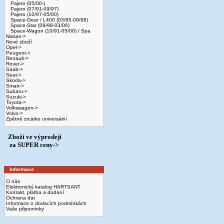
Pajero (05/00-)
Pajero (07/91-09/97)
Pajero (10/97-05/00)
Space-Gear / L400 (03/95-09/98)
Space-Star (09/98-03/06)
Space-Wagon (10/91-05/00) / Spa
Nissan->
Nové zboží
Opel->
Peugeot->
Renault->
Rover->
Saab->
Seat->
Skoda->
Smart->
Subaru->
Suzuki->
Toyota->
Volkswagen->
Volvo->
Zpětné zrcátko universální
Zboží ve výprodeji
­ za SUPER ceny->
Informace
O nás
Elektronický katalog HARTSANT
Kontakt, platba a dodaní
Ochrana dat
Informace o dodacích podmínkách
Vaše připomínky