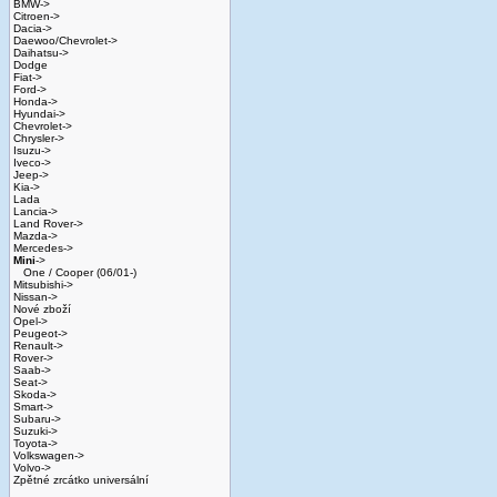
BMW->
Citroen->
Dacia->
Daewoo/Chevrolet->
Daihatsu->
Dodge
Fiat->
Ford->
Honda->
Hyundai->
Chevrolet->
Chrysler->
Isuzu->
Iveco->
Jeep->
Kia->
Lada
Lancia->
Land Rover->
Mazda->
Mercedes->
Mini
->
One / Cooper (06/01-)
Mitsubishi->
Nissan->
Nové zboží
Opel->
Peugeot->
Renault->
Rover->
Saab->
Seat->
Skoda->
Smart->
Subaru->
Suzuki->
Toyota->
Volkswagen->
Volvo->
Zpětné zrcátko universální