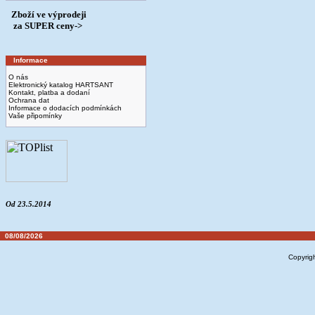
Zboží ve výprodeji
­ za SUPER ceny->
Informace
O nás
Elektronický katalog HARTSANT
Kontakt, platba a dodaní
Ochrana dat
Informace o dodacích podmínkách
Vaše připomínky
Od 23.5.2014
08/08/2026
Copyrig