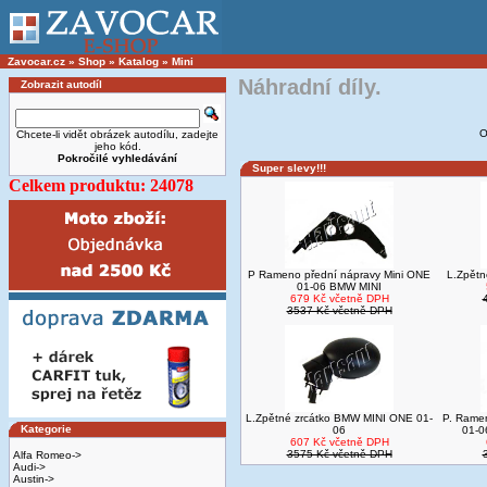
Zavocar.cz
»
Shop
»
Katalog
»
Mini
Náhradní díly.
Zobrazit autodíl
O
Chcete-li vidět obrázek autodílu, zadejte
jeho kód.
Pokročilé vyhledávání
Super slevy!!!
Celkem produktu: 24078
P Rameno přední nápravy Mini ONE
L.Zpětné
01-06 BMW MINI
679 Kč včetně DPH
3537 Kč včetně DPH
L.Zpětné zrcátko BMW MINI ONE 01-
P. Rame
Kategorie
06
01-0
607 Kč včetně DPH
3575 Kč včetně DPH
Alfa Romeo->
Audi->
Austin->