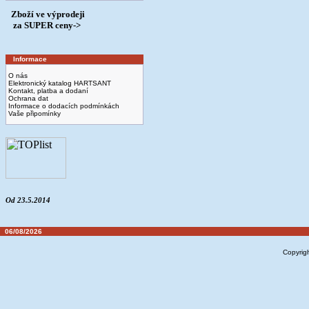
Zboží ve výprodeji
­ za SUPER ceny->
Informace
O nás
Elektronický katalog HARTSANT
Kontakt, platba a dodaní
Ochrana dat
Informace o dodacích podmínkách
Vaše připomínky
Od 23.5.2014
06/08/2026
Copyrig