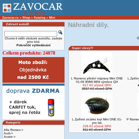
Zavocar.cz
»
Shop
»
Katalog
»
Mini
Náhradní díly.
Zobrazit autodíl
O
Chcete-li vidět obrázek autodílu, zadejte
jeho kód.
Pokročilé vyhledávání
Super slevy!!!
Celkem produktu: 24078
L Rameno přední nápravy Mini ONE
L.Zpětné
01-06 BMW MINI výrobce QH
617 Kč včetně DPH
3537 Kč včetně DPH
L.Zpětné zrcátko kryt Mini ONE 01-
P Ramen
Kategorie
pro lak
226 Kč včetně DPH
811 Kč včetně DPH
Alfa Romeo->
Audi->
Austin->