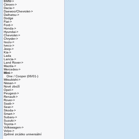
BMW->
Citroen->
Dacia->
Daewoo/Chevrolet->
Daihatsu->
Dodge
Fiat->
Ford->
Honda->
Hyundai->
Chevrolet->
Chrysler->
Isuzu->
Iveco->
Jeep->
Kia->
Lada
Lancia->
Land Rover->
Mazda->
Mercedes->
Mini
->
One / Cooper (06/01-)
Mitsubishi->
Nissan->
Nové zboží
Opel->
Peugeot->
Renault->
Rover->
Saab->
Seat->
Skoda->
Smart->
Subaru->
Suzuki->
Toyota->
Volkswagen->
Volvo->
Zpětné zrcátko universální