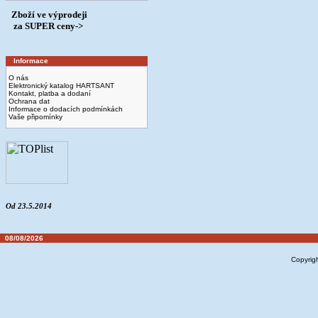
Zboží ve výprodeji
­ za SUPER ceny->
Informace
O nás
Elektronický katalog HARTSANT
Kontakt, platba a dodaní
Ochrana dat
Informace o dodacích podmínkách
Vaše připomínky
Od 23.5.2014
08/08/2026
Copyrig