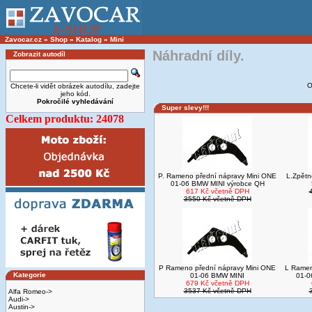
Zavocar.cz
»
Shop
»
Katalog
»
Mini
Náhradní díly.
Zobrazit autodíl
O
Chcete-li vidět obrázek autodílu, zadejte
jeho kód.
Pokročilé vyhledávání
Super slevy!!!
Celkem produktu: 24078
P. Rameno přední nápravy Mini ONE
L.Zpětné
01-06 BMW MINI výrobce QH
617 Kč včetně DPH
3550 Kč včetně DPH
P Rameno přední nápravy Mini ONE
L Ramen
Kategorie
01-06 BMW MINI
01-0
679 Kč včetně DPH
3537 Kč včetně DPH
Alfa Romeo->
Audi->
Austin->