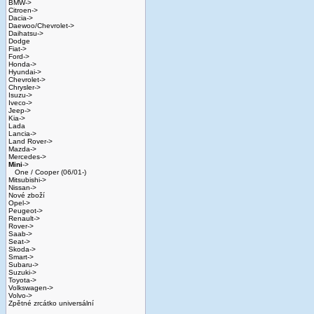
BMW->
Citroen->
Dacia->
Daewoo/Chevrolet->
Daihatsu->
Dodge
Fiat->
Ford->
Honda->
Hyundai->
Chevrolet->
Chrysler->
Isuzu->
Iveco->
Jeep->
Kia->
Lada
Lancia->
Land Rover->
Mazda->
Mercedes->
Mini
->
One / Cooper (06/01-)
Mitsubishi->
Nissan->
Nové zboží
Opel->
Peugeot->
Renault->
Rover->
Saab->
Seat->
Skoda->
Smart->
Subaru->
Suzuki->
Toyota->
Volkswagen->
Volvo->
Zpětné zrcátko universální