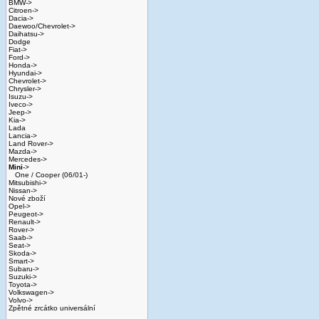
BMW->
Citroen->
Dacia->
Daewoo/Chevrolet->
Daihatsu->
Dodge
Fiat->
Ford->
Honda->
Hyundai->
Chevrolet->
Chrysler->
Isuzu->
Iveco->
Jeep->
Kia->
Lada
Lancia->
Land Rover->
Mazda->
Mercedes->
Mini
->
One / Cooper (06/01-)
Mitsubishi->
Nissan->
Nové zboží
Opel->
Peugeot->
Renault->
Rover->
Saab->
Seat->
Skoda->
Smart->
Subaru->
Suzuki->
Toyota->
Volkswagen->
Volvo->
Zpětné zrcátko universální