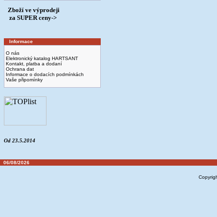
Zboží ve výprodeji
­ za SUPER ceny->
Informace
O nás
Elektronický katalog HARTSANT
Kontakt, platba a dodaní
Ochrana dat
Informace o dodacích podmínkách
Vaše připomínky
Od 23.5.2014
06/08/2026
Copyrig