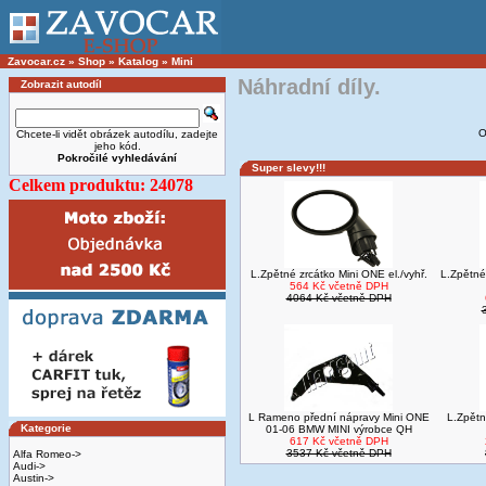
Zavocar.cz
»
Shop
»
Katalog
»
Mini
Náhradní díly.
Zobrazit autodíl
O
Chcete-li vidět obrázek autodílu, zadejte
jeho kód.
Pokročilé vyhledávání
Super slevy!!!
Celkem produktu: 24078
L.Zpětné zrcátko Mini ONE el./vyhř.
L.Zpětné
564 Kč včetně DPH
4064 Kč včetně DPH
L Rameno přední nápravy Mini ONE
L.Zpětn
Kategorie
01-06 BMW MINI výrobce QH
617 Kč včetně DPH
3537 Kč včetně DPH
Alfa Romeo->
Audi->
Austin->