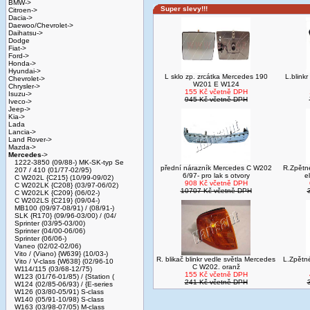
BMW->
Super slevy!!!
Citroen->
Dacia->
Daewoo/Chevrolet->
Daihatsu->
Dodge
Fiat->
Ford->
Honda->
Hyundai->
L sklo zp. zrcátka Mercedes 190
L.blink
Chevrolet->
W201 E W124
Chrysler->
155 Kč včetně DPH
Isuzu->
945 Kč včetně DPH
Iveco->
Jeep->
Kia->
Lada
Lancia->
Land Rover->
Mazda->
Mercedes
->
1222-3850 (09/88-) MK-SK-typ Se
přední nárazník Mercedes C W202
R.Zpětn
207 / 410 (01/77-02/95)
6/97- pro lak s otvory
e
C W202L {C215} (10/99-09/02)
908 Kč včetně DPH
C W202LK {C208} (03/97-06/02)
10707 Kč včetně DPH
C W202LK {C209} (06/02-)
C W202LS {C219} (09/04-)
MB100 (09/97-08/91) / (08/91-)
SLK {R170} (09/96-03/00) / (04/
Sprinter (03/95-03/00)
Sprinter (04/00-06/06)
Sprinter (06/06-)
Vaneo (02/02-02/06)
Vito / (Viano) {W639} (10/03-)
R. blikač blinkr vedle světla Mercedes
L.Zpětn
Vito / V-class {W638} (02/96-10
C W202. oranž
W114/115 (03/68-12/75)
155 Kč včetně DPH
W123 (01/76-01/85) / {Station (
241 Kč včetně DPH
W124 (02/85-06/93) / {E-series
W126 (03/80-05/91) S-class
W140 (05/91-10/98) S-class
W163 (03/98-07/05) M-class