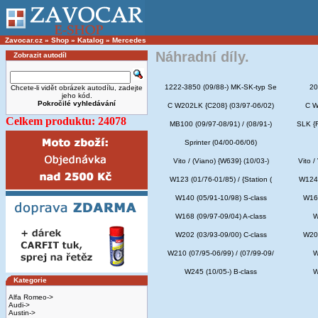
Zavocar.cz
»
Shop
»
Katalog
»
Mercedes
Náhradní díly.
Zobrazit autodíl
1222-3850 (09/88-) MK-SK-typ Se
20
Chcete-li vidět obrázek autodílu, zadejte
jeho kód.
Pokročilé vyhledávání
C W202LK {C208} (03/97-06/02)
C W
Celkem produktu: 24078
MB100 (09/97-08/91) / (08/91-)
SLK {R
Sprinter (04/00-06/06)
Vito / (Viano) {W639} (10/03-)
Vito /
W123 (01/76-01/85) / {Station (
W124 
W140 (05/91-10/98) S-class
W163
W168 (09/97-09/04) A-class
W
W202 (03/93-09/00) C-class
W203
W210 (07/95-06/99) / (07/99-09/
W
W245 (10/05-) B-class
W
Kategorie
Alfa Romeo->
Audi->
Austin->