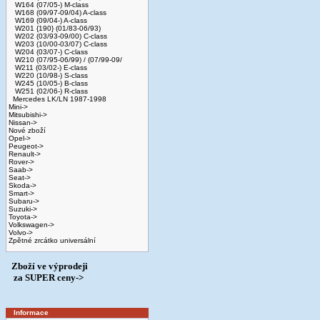
W164 (07/05-) M-class
W168 (09/97-09/04) A-class
W169 (09/04-) A-class
W201 {190} (01/83-06/93)
W202 (03/93-09/00) C-class
W203 (10/00-03/07) C-class
W204 (03/07-) C-class
W210 (07/95-06/99) / (07/99-09/
W211 (03/02-) E-class
W220 (10/98-) S-class
W245 (10/05-) B-class
W251 (02/06-) R-class
Mercedes LK/LN 1987-1998
Mini->
Mitsubishi->
Nissan->
Nové zboží
Opel->
Peugeot->
Renault->
Rover->
Saab->
Seat->
Skoda->
Smart->
Subaru->
Suzuki->
Toyota->
Volkswagen->
Volvo->
Zpětné zrcátko universální
Zboží ve výprodeji
­ za SUPER ceny->
Informace