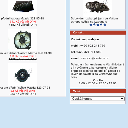
přední kapota Mazda 323 85-88
Dobrý den, zakoupil jsem ve Vašem
741 Kč včetně DPH
schopu světla na Lagunu,s ..
4582 Kč včetně DPH
Kontakt
Kontakt na prodejce
mobil:
+420 602 243 779
Tel.:
+420 321 714 583
ra ventilátor chladiče Mazda 323 94-98
411 Kč včetně DPH
e-mail:
zavocar@centrum.cz
1338 Kč včetně DPH
Pokud u nás nenaleznete Vámi hledaný
díl neváhejte a kontaktujte našeho
prodejce který se pokusí díl zajistit od
jiných dodavatelu za velmi výhodné
ceny.
Po - Pá
8:00 - 12:00 a 12:30 - 17:00
tka pro přední světlo Mazda 323 97-98
82 Kč včetně DPH
Měna
234 Kč včetně DPH