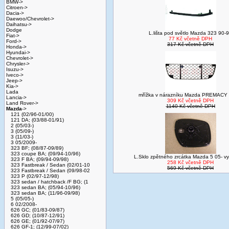
BMW->
Citroen->
Dacia->
Daewoo/Chevrolet->
Daihatsu->
Dodge
L.lišta pod světlo Mazda 323 90-
Fiat->
77 Kč včetně DPH
Ford->
317 Kč včetně DPH
Honda->
Hyundai->
Chevrolet->
Chrysler->
Isuzu->
Iveco->
Jeep->
Kia->
Lada
mřížka v nárazníku Mazda PREMACY 
Lancia->
309 Kč včetně DPH
Land Rover->
1140 Kč včetně DPH
Mazda
->
121 (02/96-01/00)
121 DA; (03/88-01/91)
2 (05/03-)
3 (05/09-)
3 (11/03-)
3 05/2009-
323 BF; (08/87-09/89)
323 coupe BA; (09/94-10/96)
L.Sklo zpětného zrcátka Mazda 5 05- v
323 F BA; (09/94-09/98)
258 Kč včetně DPH
323 Fastbreak / Sedan (02/01-10
569 Kč včetně DPH
323 Fastbreak / Sedan (09/98-02
323 P (02/97-12/98)
323 sedan / hatchback /F BG; (1
323 sedan BA; (05/94-10/96)
323 sedan BA; (11/96-09/98)
5 (05/05-)
6 02/2008-
626 GC; (01/83-09/87)
626 GD; (10/87-12/91)
626 GE; (01/92-07/97)
626 GF-1; (12/99-07/02)