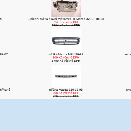
95
L.přední světlo hlavní světlomet H4 Mazda 323BF 86-88
324 Kč včetně DPH
1764 Kč včetně DPH
99-02
mřížka Mazda MPV 96-99
saha
309 Kč včetně DPH
1759 Kč včetně DPH
yhřívané
mřížka Mazda 626 92-95
kry
206 Kč včetně DPH
726 Kč včetně DPH