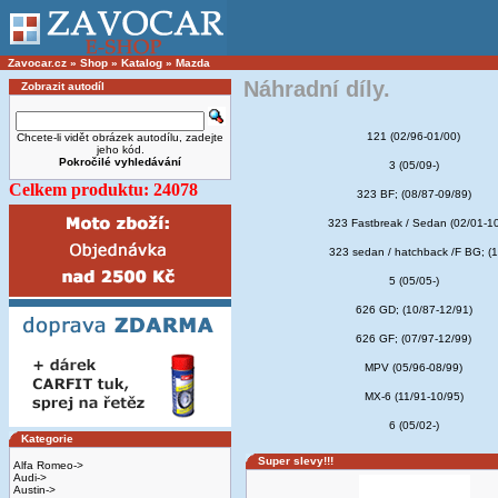
Zavocar.cz
»
Shop
»
Katalog
»
Mazda
Náhradní díly.
Zobrazit autodíl
121 (02/96-01/00)
Chcete-li vidět obrázek autodílu, zadejte
jeho kód.
Pokročilé vyhledávání
3 (05/09-)
Celkem produktu: 24078
323 BF; (08/87-09/89)
323 Fastbreak / Sedan (02/01-1
323 sedan / hatchback /F BG; (1
5 (05/05-)
626 GD; (10/87-12/91)
626 GF; (07/97-12/99)
MPV (05/96-08/99)
MX-6 (11/91-10/95)
6 (05/02-)
Kategorie
Super slevy!!!
Alfa Romeo->
Audi->
Austin->