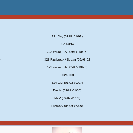
121 DA; (03/88-01/91)
3 (11/03-)
323 coupe BA; (09/94-10/96)
0
323 Fastbreak / Sedan (09/98-02
323 sedan BA; (05/94-10/96)
6 02/2008-
626 GE; (01/92-07/97)
Demio (08/98-04/00)
MPV (09/99-11/03)
Premacy (06/99-05/05)