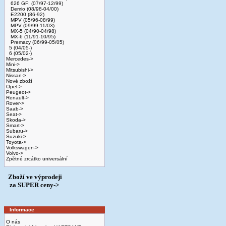
626 GF; (07/97-12/99)
Demio (08/98-04/00)
E2200 (86-92)
MPV (05/96-08/99)
MPV (09/99-11/03)
MX-5 (04/90-04/98)
MX-6 (11/91-10/95)
Premacy (06/99-05/05)
5 (04/05-)
6 (05/02-)
Mercedes->
Mini->
Mitsubishi->
Nissan->
Nové zboží
Opel->
Peugeot->
Renault->
Rover->
Saab->
Seat->
Skoda->
Smart->
Subaru->
Suzuki->
Toyota->
Volkswagen->
Volvo->
Zpětné zrcátko universální
Zboží ve výprodeji
­ za SUPER ceny->
Informace
O nás