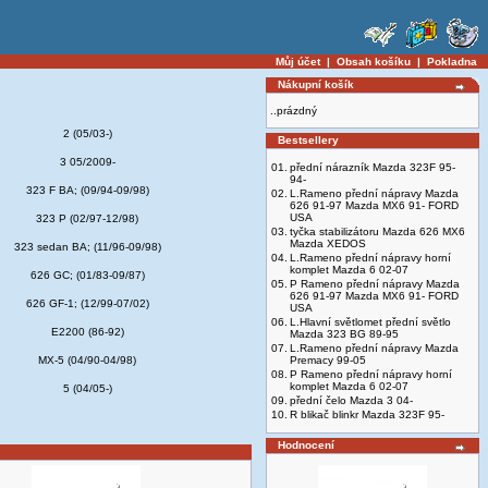
Můj účet
|
Obsah košíku
|
Pokladna
Nákupní košík
..prázdný
2 (05/03-)
Bestsellery
3 05/2009-
01.
přední nárazník Mazda 323F 95-
94-
323 F BA; (09/94-09/98)
02.
L.Rameno přední nápravy Mazda
626 91-97 Mazda MX6 91- FORD
USA
323 P (02/97-12/98)
03.
tyčka stabilizátoru Mazda 626 MX6
Mazda XEDOS
323 sedan BA; (11/96-09/98)
04.
L.Rameno přední nápravy horní
komplet Mazda 6 02-07
626 GC; (01/83-09/87)
05.
P Rameno přední nápravy Mazda
626 91-97 Mazda MX6 91- FORD
626 GF-1; (12/99-07/02)
USA
06.
L.Hlavní světlomet přední světlo
E2200 (86-92)
Mazda 323 BG 89-95
07.
L.Rameno přední nápravy Mazda
MX-5 (04/90-04/98)
Premacy 99-05
08.
P Rameno přední nápravy horní
komplet Mazda 6 02-07
5 (04/05-)
09.
přední čelo Mazda 3 04-
10.
R blikač blinkr Mazda 323F 95-
Hodnocení