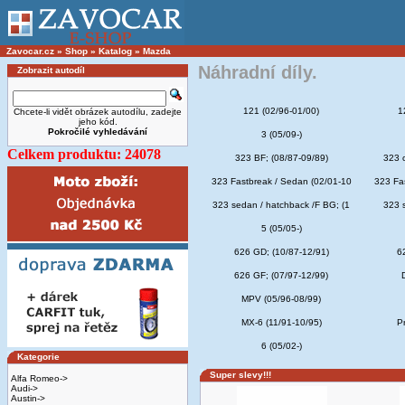
Zavocar.cz
»
Shop
»
Katalog
»
Mazda
Náhradní díly.
Zobrazit autodíl
121 (02/96-01/00)
1
Chcete-li vidět obrázek autodílu, zadejte
jeho kód.
Pokročilé vyhledávání
3 (05/09-)
Celkem produktu: 24078
323 BF; (08/87-09/89)
323 
323 Fastbreak / Sedan (02/01-10
323 Fa
323 sedan / hatchback /F BG; (1
323 
5 (05/05-)
626 GD; (10/87-12/91)
6
626 GF; (07/97-12/99)
MPV (05/96-08/99)
MX-6 (11/91-10/95)
P
6 (05/02-)
Kategorie
Super slevy!!!
Alfa Romeo->
Audi->
Austin->