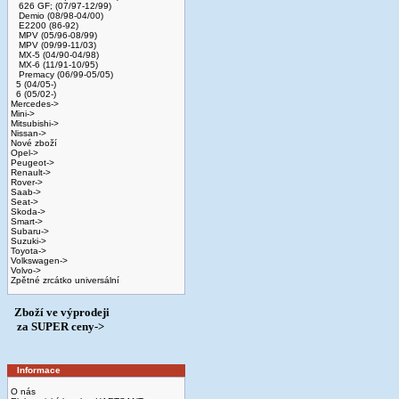
626 GF; (07/97-12/99)
Demio (08/98-04/00)
E2200 (86-92)
MPV (05/96-08/99)
MPV (09/99-11/03)
MX-5 (04/90-04/98)
MX-6 (11/91-10/95)
Premacy (06/99-05/05)
5 (04/05-)
6 (05/02-)
Mercedes->
Mini->
Mitsubishi->
Nissan->
Nové zboží
Opel->
Peugeot->
Renault->
Rover->
Saab->
Seat->
Skoda->
Smart->
Subaru->
Suzuki->
Toyota->
Volkswagen->
Volvo->
Zpětné zrcátko universální
Zboží ve výprodeji
­ za SUPER ceny->
Informace
O nás