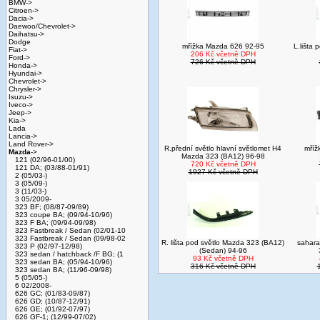
BMW->
Citroen->
Dacia->
Daewoo/Chevrolet->
Daihatsu->
Dodge
mřížka Mazda 626 92-95
L.lišta
Fiat->
206 Kč včetně DPH
Ford->
726 Kč včetně DPH
Honda->
Hyundai->
Chevrolet->
Chrysler->
Isuzu->
Iveco->
Jeep->
Kia->
Lada
Lancia->
Land Rover->
R.přední světlo hlavní světlomet H4
mříž
Mazda
->
Mazda 323 (BA12) 96-98
121 (02/96-01/00)
720 Kč včetně DPH
121 DA; (03/88-01/91)
1927 Kč včetně DPH
2 (05/03-)
3 (05/09-)
3 (11/03-)
3 05/2009-
323 BF; (08/87-09/89)
323 coupe BA; (09/94-10/96)
323 F BA; (09/94-09/98)
323 Fastbreak / Sedan (02/01-10
323 Fastbreak / Sedan (09/98-02
R. lišta pod světlo Mazda 323 (BA12)
sahara
323 P (02/97-12/98)
(Sedan) 94-96
323 sedan / hatchback /F BG; (1
93 Kč včetně DPH
323 sedan BA; (05/94-10/96)
316 Kč včetně DPH
323 sedan BA; (11/96-09/98)
5 (05/05-)
6 02/2008-
626 GC; (01/83-09/87)
626 GD; (10/87-12/91)
626 GE; (01/92-07/97)
626 GF-1; (12/99-07/02)