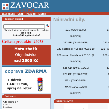
Zavocar.cz
»
Shop
»
Katalog
»
Mazda
Náhradní díly.
Zobrazit autodíl
121 (02/96-01/00)
1
Chcete-li vidět obrázek autodílu, zadejte
jeho kód.
Pokročilé vyhledávání
3 (05/09-)
Celkem produktu: 24078
323 BF; (08/87-09/89)
323 
323 Fastbreak / Sedan (02/01-10
323 Fa
323 sedan / hatchback /F BG; (1
323 
5 (05/05-)
626 GD; (10/87-12/91)
6
626 GF; (07/97-12/99)
MPV (05/96-08/99)
MX-6 (11/91-10/95)
P
6 (05/02-)
Kategorie
Super slevy!!!
Alfa Romeo->
Audi->
Austin->