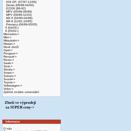
626 GF; (07/97-12/99)
Demio (08/98-04/00)
E2200 (86-92)
MPV (05/96-08/99)
MPV (09/99-11/03)
MX-5 (04/90-04/98)
MX-6 (11/91-10/95)
Premacy (06/99-05/05)
5 (04/05-)
6 (05/02-)
Mercedes->
Mini->
Mitsubishi->
Nissan->
Nové zboží
Opel->
Peugeot->
Renault->
Rover->
Saab->
Seat->
Skoda->
Smart->
Subaru->
Suzuki->
Toyota->
Volkswagen->
Volvo->
Zpětné zrcátko universální
Zboží ve výprodeji
­ za SUPER ceny->
Informace
O nás