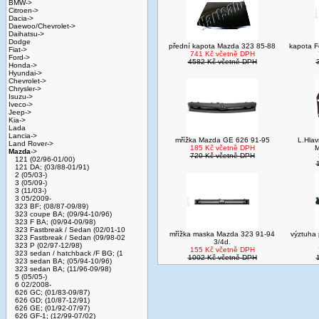
BMW->
Citroen->
Dacia->
Daewoo/Chevrolet->
Daihatsu->
Dodge
přední kapota Mazda 323 85-88
kapota F
Fiat->
741 Kč včetně DPH
Ford->
4582 Kč včetně DPH
Honda->
Hyundai->
Chevrolet->
Chrysler->
Isuzu->
Iveco->
Jeep->
Kia->
Lada
Lancia->
mřížka Mazda GE 626 91-95
L.Hlav
Land Rover->
185 Kč včetně DPH
M
Mazda
->
720 Kč včetně DPH
121 (02/96-01/00)
121 DA; (03/88-01/91)
2 (05/03-)
3 (05/09-)
3 (11/03-)
3 05/2009-
323 BF; (08/87-09/89)
323 coupe BA; (09/94-10/96)
323 F BA; (09/94-09/98)
323 Fastbreak / Sedan (02/01-10
mřížka maska Mazda 323 91-94
výztuha
323 Fastbreak / Sedan (09/98-02
3/4d.
323 P (02/97-12/98)
155 Kč včetně DPH
323 sedan / hatchback /F BG; (1
1002 Kč včetně DPH
323 sedan BA; (05/94-10/96)
323 sedan BA; (11/96-09/98)
5 (05/05-)
6 02/2008-
626 GC; (01/83-09/87)
626 GD; (10/87-12/91)
626 GE; (01/92-07/97)
626 GF-1; (12/99-07/02)