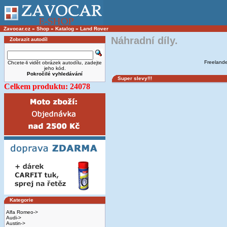
Zavocar.cz
»
Shop
»
Katalog
»
Land Rover
Náhradní díly.
Zobrazit autodíl
Freelande
Chcete-li vidět obrázek autodílu, zadejte
jeho kód.
Pokročilé vyhledávání
Super slevy!!!
Celkem produktu: 24078
Kategorie
Alfa Romeo->
Audi->
Austin->