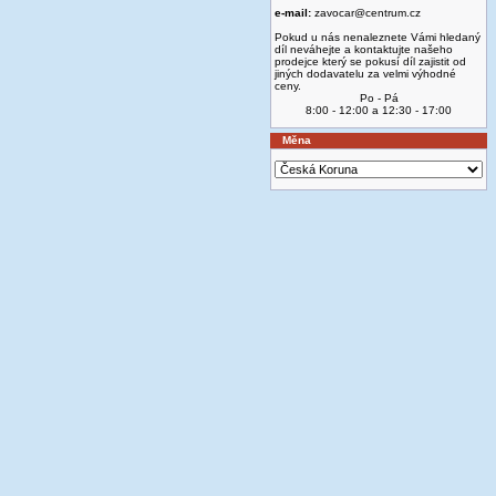
e-mail:
zavocar@centrum.cz
Pokud u nás nenaleznete Vámi hledaný
díl neváhejte a kontaktujte našeho
prodejce který se pokusí díl zajistit od
jiných dodavatelu za velmi výhodné
ceny.
Po - Pá
8:00 - 12:00 a 12:30 - 17:00
Měna