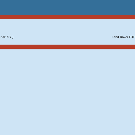
r (01/07-)
Land Rover FR