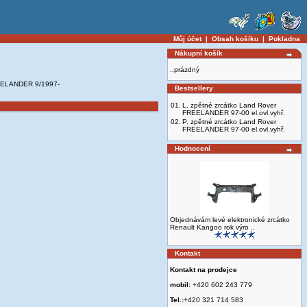
Můj účet
|
Obsah košíku
|
Pokladna
Nákupní košík
..prázdný
EELANDER 9/1997-
Bestsellery
01.
L. zpětné zrcátko Land Rover
FREELANDER 97-00 el.ovl.vyhř.
02.
P. zpětné zrcátko Land Rover
FREELANDER 97-00 el.ovl.vyhř.
Hodnocení
Objednávám levé elektronické zrcátko
Renault Kangoo rok výro ..
Kontakt
Kontakt na prodejce
mobil:
+420 602 243 779
Tel.:
+420 321 714 583