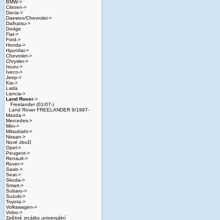
BMW->
Citroen->
Dacia->
Daewoo/Chevrolet->
Daihatsu->
Dodge
Fiat->
Ford->
Honda->
Hyundai->
Chevrolet->
Chrysler->
Isuzu->
Iveco->
Jeep->
Kia->
Lada
Lancia->
Land Rover
->
Freelander (01/07-)
Land Rover FREELANDER 9/1997-
Mazda->
Mercedes->
Mini->
Mitsubishi->
Nissan->
Nové zboží
Opel->
Peugeot->
Renault->
Rover->
Saab->
Seat->
Skoda->
Smart->
Subaru->
Suzuki->
Toyota->
Volkswagen->
Volvo->
Zpětné zrcátko universální