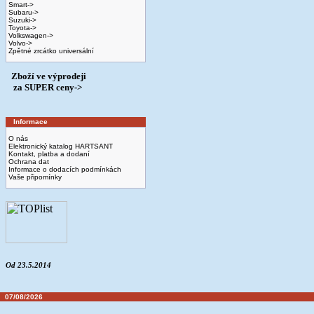
Smart->
Subaru->
Suzuki->
Toyota->
Volkswagen->
Volvo->
Zpětné zrcátko universální
Zboží ve výprodeji
­ za SUPER ceny->
Informace
O nás
Elektronický katalog HARTSANT
Kontakt, platba a dodaní
Ochrana dat
Informace o dodacích podmínkách
Vaše připomínky
Od 23.5.2014
07/08/2026