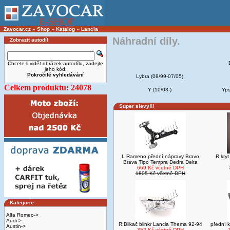
Zavocar.cz
»
Shop
»
Katalog
»
Lancia
Náhradní díly.
Zobrazit autodíl
Chcete-li vidět obrázek autodílu, zadejte
jeho kód.
Pokročilé vyhledávání
Lybra (08/99-07/05)
Celkem produktu: 24078
Y (10/03-)
Yps
Super slevy!!!
L Rameno přední nápravy Bravo
R.kryt
Brava Tipo Tempra Dedra Delta
669 Kč včetně DPH
1805 Kč včetně DPH
Kategorie
Alfa Romeo->
Audi->
R.Blikač blinkr Lancia Thema 92-94
přední 
Austin->
352 Kč včetně DPH