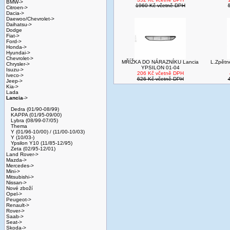
BMW->
1960 Kč včetně DPH
Citroen->
Dacia->
Daewoo/Chevrolet->
Daihatsu->
Dodge
Fiat->
Ford->
Honda->
Hyundai->
Chevrolet->
MŘÍŽKA DO NÁRAZNÍKU Lancia
L.Zpětn
Chrysler->
YPSILON 01-04
Isuzu->
206 Kč včetně DPH
Iveco->
626 Kč včetně DPH
Jeep->
Kia->
Lada
Lancia
->
Dedra (01/90-08/99)
KAPPA (01/95-09/00)
Lybra (08/99-07/05)
Thema
Y (01/96-10/00) / (11/00-10/03)
Y (10/03-)
Ypsilon Y10 (11/85-12/95)
Zeta (02/95-12/01)
Land Rover->
Mazda->
Mercedes->
Mini->
Mitsubishi->
Nissan->
Nové zboží
Opel->
Peugeot->
Renault->
Rover->
Saab->
Seat->
Skoda->