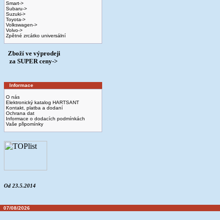
Smart->
Subaru->
Suzuki->
Toyota->
Volkswagen->
Volvo->
Zpětné zrcátko universální
Zboží ve výprodeji
­ za SUPER ceny->
Informace
O nás
Elektronický katalog HARTSANT
Kontakt, platba a dodaní
Ochrana dat
Informace o dodacích podmínkách
Vaše připomínky
Od 23.5.2014
07/08/2026