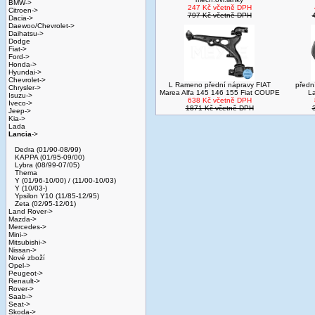
BMW->
247 Kč včetně DPH
Citroen->
797 Kč včetně DPH
Dacia->
Daewoo/Chevrolet->
Daihatsu->
Dodge
Fiat->
Ford->
Honda->
Hyundai->
Chevrolet->
L Rameno přední nápravy FIAT
předn
Chrysler->
Marea Alfa 145 146 155 Fiat COUPE
L
Isuzu->
638 Kč včetně DPH
Iveco->
1871 Kč včetně DPH
Jeep->
Kia->
Lada
Lancia
->
Dedra (01/90-08/99)
KAPPA (01/95-09/00)
Lybra (08/99-07/05)
Thema
Y (01/96-10/00) / (11/00-10/03)
Y (10/03-)
Ypsilon Y10 (11/85-12/95)
Zeta (02/95-12/01)
Land Rover->
Mazda->
Mercedes->
Mini->
Mitsubishi->
Nissan->
Nové zboží
Opel->
Peugeot->
Renault->
Rover->
Saab->
Seat->
Skoda->