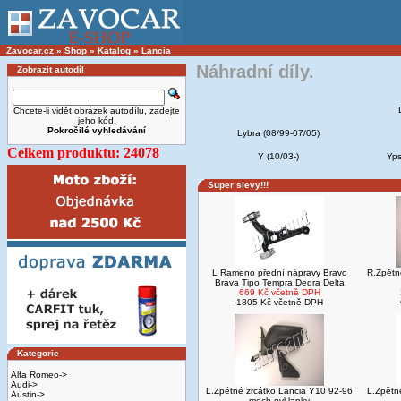
Zavocar.cz
»
Shop
»
Katalog
»
Lancia
Náhradní díly.
Zobrazit autodíl
Chcete-li vidět obrázek autodílu, zadejte
jeho kód.
Pokročilé vyhledávání
Lybra (08/99-07/05)
Celkem produktu: 24078
Y (10/03-)
Yps
Super slevy!!!
L Rameno přední nápravy Bravo
R.Zpětn
Brava Tipo Tempra Dedra Delta
669 Kč včetně DPH
1805 Kč včetně DPH
Kategorie
Alfa Romeo->
Audi->
L.Zpětné zrcátko Lancia Y10 92-96
L.Zpětn
Austin->
mech.ovl.lanky