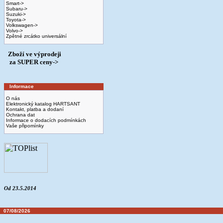
Smart->
Subaru->
Suzuki->
Toyota->
Volkswagen->
Volvo->
Zpětné zrcátko universální
Zboží ve výprodeji
­ za SUPER ceny->
Informace
O nás
Elektronický katalog HARTSANT
Kontakt, platba a dodaní
Ochrana dat
Informace o dodacích podmínkách
Vaše připomínky
Od 23.5.2014
07/08/2026