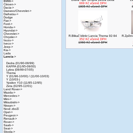
BMW->
669 Kč včetně DPH
Citroen->
1805 Kč včetně DPH
Dacia->
Daewoo/Chevrolet->
Daihatsu->
Dodge
Fiat->
Ford->
Honda->
Hyundai->
Chevrolet->
R.Blikač blinkr Lancia Thema 92-94
R.Zpětn
Chrysler->
352 Kč včetně DPH
Isuzu->
1960 Kč včetně DPH
Iveco->
Jeep->
Kia->
Lada
Lancia
->
Dedra (01/90-08/99)
KAPPA (01/95-09/00)
Lybra (08/99-07/05)
Thema
Y (01/96-10/00) / (11/00-10/03)
Y (10/03-)
Ypsilon Y10 (11/85-12/95)
Zeta (02/95-12/01)
Land Rover->
Mazda->
Mercedes->
Mini->
Mitsubishi->
Nissan->
Nové zboží
Opel->
Peugeot->
Renault->
Rover->
Saab->
Seat->
Skoda->