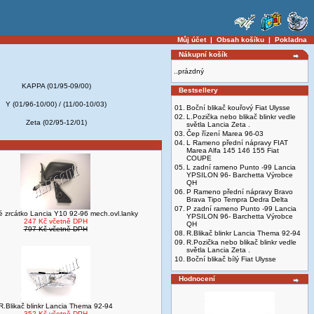
Můj účet
|
Obsah košíku
|
Pokladna
Nákupní košík
..prázdný
KAPPA (01/95-09/00)
Bestsellery
Y (01/96-10/00) / (11/00-10/03)
01.
Boční blikač kouřový Fiat Ulysse
02.
L.Pozička nebo blikač blinkr vedle
Zeta (02/95-12/01)
světla Lancia Zeta .
03.
Čep řízení Marea 96-03
04.
L Rameno přední nápravy FIAT
Marea Alfa 145 146 155 Fiat
COUPE
05.
L zadní rameno Punto -99 Lancia
YPSILON 96- Barchetta Výrobce
QH
06.
P Rameno přední nápravy Bravo
Brava Tipo Tempra Dedra Delta
07.
P zadní rameno Punto -99 Lancia
é zrcátko Lancia Y10 92-96 mech.ovl.lanky
YPSILON 96- Barchetta Výrobce
247 Kč včetně DPH
QH
797 Kč včetně DPH
08.
R.Blikač blinkr Lancia Thema 92-94
09.
R.Pozička nebo blikač blinkr vedle
světla Lancia Zeta .
10.
Boční blikač bílý Fiat Ulysse
Hodnocení
R.Blikač blinkr Lancia Thema 92-94
352 Kč včetně DPH