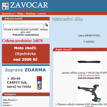
Zavocar.cz
»
Shop
»
Katalog
»
Lancia
Náhradní díly.
Zobrazit autodíl
Chcete-li vidět obrázek autodílu, zadejte
jeho kód.
Pokročilé vyhledávání
Lybra (08/99-07/05)
Celkem produktu: 24078
Y (10/03-)
Super slevy!!!
spodní příčka Lancia Y 96-00 Fiat PUN
206 Kč včetně DPH
641 Kč včetně DPH
Kategorie
Alfa Romeo->
Audi->
L Rameno přední nápravy FIAT Marea Alfa 145
Austin->
COUPE