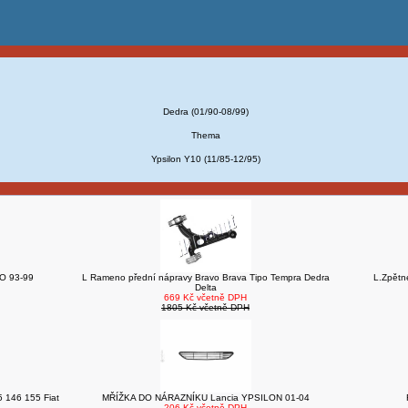
Dedra (01/90-08/99)
Thema
Ypsilon Y10 (11/85-12/95)
TO 93-99
L Rameno přední nápravy Bravo Brava Tipo Tempra Dedra
L.Zpětn
Delta
669 Kč včetně DPH
1805 Kč včetně DPH
 146 155 Fiat
MŘÍŽKA DO NÁRAZNÍKU Lancia YPSILON 01-04
206 Kč včetně DPH