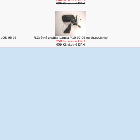
626 Kč včetně DPH
SILON 95-03
R.Zpětné zrcátko Lancia Y10 92-96 mech.ovl.lanky
258 Kč včetně DPH
659 Kč včetně DPH