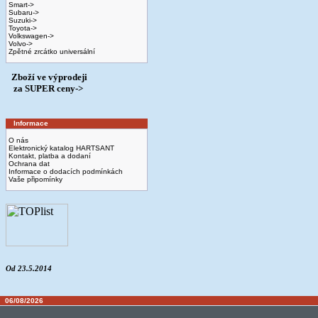
Smart->
Subaru->
Suzuki->
Toyota->
Volkswagen->
Volvo->
Zpětné zrcátko universální
Zboží ve výprodeji
­ za SUPER ceny->
Informace
O nás
Elektronický katalog HARTSANT
Kontakt, platba a dodaní
Ochrana dat
Informace o dodacích podmínkách
Vaše připomínky
Od 23.5.2014
06/08/2026