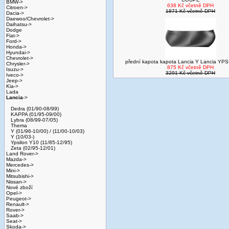
BMW->
638 Kč včetně DPH
Citroen->
1871 Kč včetně DPH
Dacia->
Daewoo/Chevrolet->
Daihatsu->
Dodge
Fiat->
Ford->
Honda->
Hyundai->
Chevrolet->
přední kapota kapota Lancia Y Lancia YP
Chrysler->
875 Kč včetně DPH
Isuzu->
3291 Kč včetně DPH
Iveco->
Jeep->
Kia->
Lada
Lancia
->
Dedra (01/90-08/99)
KAPPA (01/95-09/00)
Lybra (08/99-07/05)
Thema
Y (01/96-10/00) / (11/00-10/03)
Y (10/03-)
Ypsilon Y10 (11/85-12/95)
Zeta (02/95-12/01)
Land Rover->
Mazda->
Mercedes->
Mini->
Mitsubishi->
Nissan->
Nové zboží
Opel->
Peugeot->
Renault->
Rover->
Saab->
Seat->
Skoda->