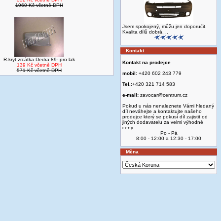
1960 Kč včetně DPH
Jsem spokojený, můžu jen doporučit.
Kvalita dílů dobrá. ..
Kontakt
R.kryt zrcátka Dedra 89- pro lak
Kontakt na prodejce
139 Kč včetně DPH
571 Kč včetně DPH
mobil:
+420 602 243 779
Tel.:
+420 321 714 583
e-mail:
zavocar@centrum.cz
Pokud u nás nenaleznete Vámi hledaný
díl neváhejte a kontaktujte našeho
prodejce který se pokusí díl zajistit od
jiných dodavatelu za velmi výhodné
ceny.
Po - Pá
8:00 - 12:00 a 12:30 - 17:00
Měna