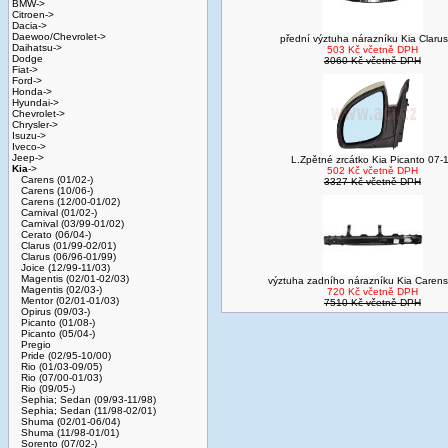
BMW->
Citroen->
Dacia->
Daewoo/Chevrolet->
přední výztuha nárazníku Kia Clarus
Daihatsu->
503 Kč včetně DPH
Dodge
3060 Kč včetně DPH
Fiat->
Ford->
Honda->
Hyundai->
Chevrolet->
Chrysler->
Isuzu->
Iveco->
Jeep->
L.Zpětné zrcátko Kia Picanto 07-
Kia
->
502 Kč včetně DPH
Carens (01/02-)
3327 Kč včetně DPH
Carens (10/06-)
Carens (12/00-01/02)
Carnival (01/02-)
Carnival (03/99-01/02)
Cerato (06/04-)
Clarus (01/99-02/01)
Clarus (06/96-01/99)
Joice (12/99-11/03)
Magentis (02/01-02/03)
výztuha zadního nárazníku Kia Carens
Magentis (02/03-)
720 Kč včetně DPH
Mentor (02/01-01/03)
7510 Kč včetně DPH
Opirus (09/03-)
Picanto (01/08-)
Picanto (05/04-)
Pregio
Pride (02/95-10/00)
Rio (01/03-09/05)
Rio (07/00-01/03)
Rio (09/05-)
Sephia; Sedan (09/93-11/98)
Sephia; Sedan (11/98-02/01)
Shuma (02/01-06/04)
Shuma (11/98-01/01)
Sorento (07/02-)