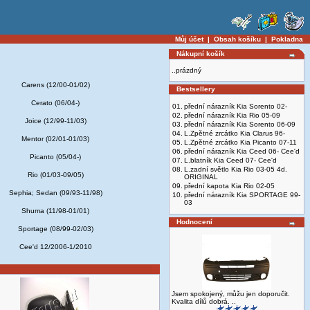
Můj účet
|
Obsah košíku
|
Pokladna
Nákupní košík
..prázdný
Carens (12/00-01/02)
Bestsellery
Cerato (06/04-)
01.
přední nárazník Kia Sorento 02-
02.
přední nárazník Kia Rio 05-09
Joice (12/99-11/03)
03.
přední nárazník Kia Sorento 06-09
04.
L.Zpětné zrcátko Kia Clarus 96-
Mentor (02/01-01/03)
05.
L.Zpětné zrcátko Kia Picanto 07-11
06.
přední nárazník Kia Ceed 06- Cee'd
Picanto (05/04-)
07.
L.blatník Kia Ceed 07- Cee'd
08.
L.zadní světlo Kia Rio 03-05 4d.
Rio (01/03-09/05)
ORIGINAL
09.
přední kapota Kia Rio 02-05
Sephia; Sedan (09/93-11/98)
10.
přední nárazník Kia SPORTAGE 99-
03
Shuma (11/98-01/01)
Hodnocení
Sportage (08/99-02/03)
Cee'd 12/2006-1/2010
Jsem spokojený, můžu jen doporučit.
Kvalita dílů dobrá. ..