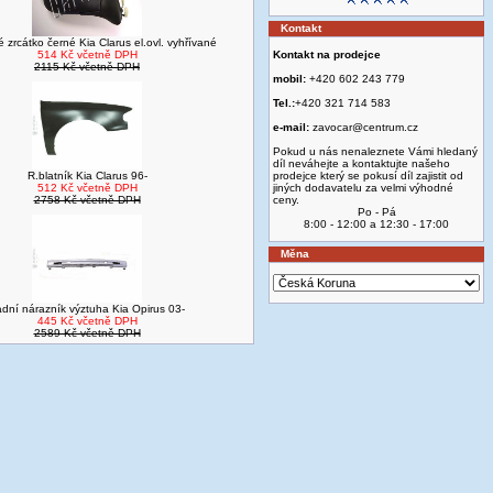
Kontakt
 zrcátko černé Kia Clarus el.ovl. vyhřívané
514 Kč včetně DPH
Kontakt na prodejce
2115 Kč včetně DPH
mobil:
+420 602 243 779
Tel.:
+420 321 714 583
e-mail:
zavocar@centrum.cz
Pokud u nás nenaleznete Vámi hledaný
díl neváhejte a kontaktujte našeho
R.blatník Kia Clarus 96-
prodejce který se pokusí díl zajistit od
512 Kč včetně DPH
jiných dodavatelu za velmi výhodné
2758 Kč včetně DPH
ceny.
Po - Pá
8:00 - 12:00 a 12:30 - 17:00
Měna
adní nárazník výztuha Kia Opirus 03-
445 Kč včetně DPH
2589 Kč včetně DPH