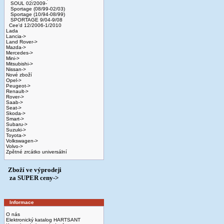
SOUL 02/2009-
Sportage (08/99-02/03)
Sportage (10/94-08/99)
SPORTAGE 9/04-9/08
Cee'd 12/2006-1/2010
Lada
Lancia->
Land Rover->
Mazda->
Mercedes->
Mini->
Mitsubishi->
Nissan->
Nové zboží
Opel->
Peugeot->
Renault->
Rover->
Saab->
Seat->
Skoda->
Smart->
Subaru->
Suzuki->
Toyota->
Volkswagen->
Volvo->
Zpětné zrcátko universální
Zboží ve výprodeji
­ za SUPER ceny->
Informace
O nás
Elektronický katalog HARTSANT