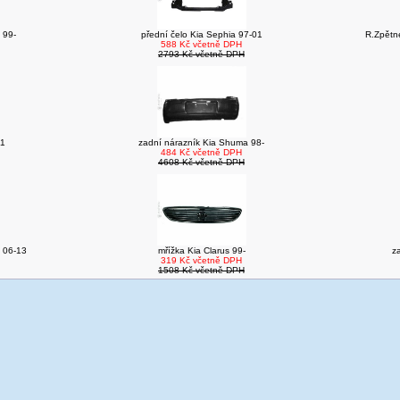
 99-
přední čelo Kia Sephia 97-01
R.Zpětné
588 Kč včetně DPH
2793 Kč včetně DPH
11
zadní nárazník Kia Shuma 98-
484 Kč včetně DPH
4608 Kč včetně DPH
 06-13
mřížka Kia Clarus 99-
z
319 Kč včetně DPH
1508 Kč včetně DPH