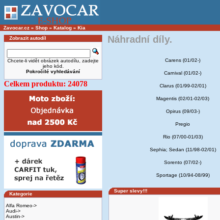
Zavocar.cz
»
Shop
»
Katalog
»
Kia
Náhradní díly.
Zobrazit autodíl
Carens (01/02-)
Chcete-li vidět obrázek autodílu, zadejte
jeho kód.
Pokročilé vyhledávání
Carnival (01/02-)
Celkem produktu: 24078
Clarus (01/99-02/01)
Magentis (02/01-02/03)
Opirus (09/03-)
Pregio
Rio (07/00-01/03)
Sephia; Sedan (11/98-02/01)
Sorento (07/02-)
Sportage (10/94-08/99)
Super slevy!!!
Kategorie
Alfa Romeo->
Audi->
Austin->