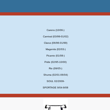
Carens (10/06-)
Carnival (03/99-01/02)
Clarus (06/96-01/99)
Magentis (02/03-)
Picanto (01/08-)
Pride (02/95-10/00)
Rio (09/05-)
Shuma (02/01-06/04)
SOUL 02/2009-
SPORTAGE 9/04-9/08