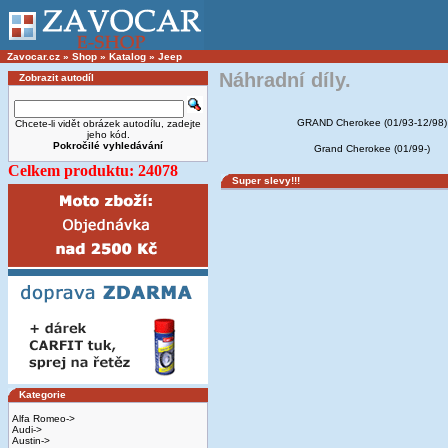
Zavocar.cz
»
Shop
»
Katalog
»
Jeep
Náhradní díly.
Zobrazit autodíl
GRAND Cherokee (01/93-12/98)
Chcete-li vidět obrázek autodílu, zadejte
jeho kód.
Pokročilé vyhledávání
Grand Cherokee (01/99-)
Celkem produktu: 24078
Super slevy!!!
Kategorie
Alfa Romeo->
Audi->
Austin->