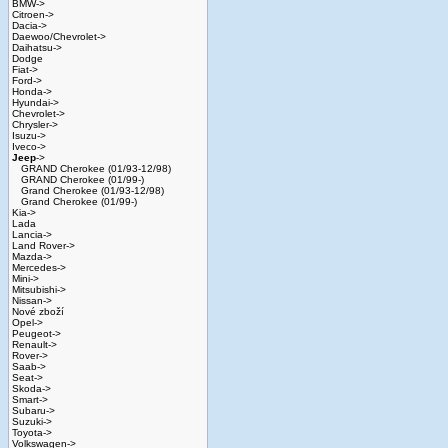
BMW->
Citroen->
Dacia->
Daewoo/Chevrolet->
Daihatsu->
Dodge
Fiat->
Ford->
Honda->
Hyundai->
Chevrolet->
Chrysler->
Isuzu->
Iveco->
Jeep
->
GRAND Cherokee (01/93-12/98)
GRAND Cherokee (01/99-)
Grand Cherokee (01/93-12/98)
Grand Cherokee (01/99-)
Kia->
Lada
Lancia->
Land Rover->
Mazda->
Mercedes->
Mini->
Mitsubishi->
Nissan->
Nové zboží
Opel->
Peugeot->
Renault->
Rover->
Saab->
Seat->
Skoda->
Smart->
Subaru->
Suzuki->
Toyota->
Volkswagen->