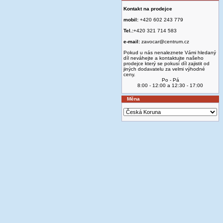
Kontakt na prodejce
mobil:
+420 602 243 779
Tel.:
+420 321 714 583
e-mail:
zavocar@centrum.cz
Pokud u nás nenaleznete Vámi hledaný
díl neváhejte a kontaktujte našeho
prodejce který se pokusí díl zajistit od
jiných dodavatelu za velmi výhodné
ceny.
Po - Pá
8:00 - 12:00 a 12:30 - 17:00
Měna