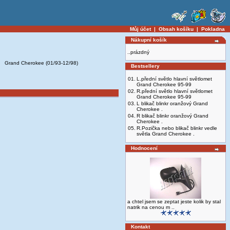
Můj účet
|
Obsah košíku
|
Pokladna
Nákupní košík
..prázdný
Grand Cherokee (01/93-12/98)
Bestsellery
01.
L.přední světlo hlavní světlomet
Grand Cherokee 95-99
02.
R.přední světlo hlavní světlomet
Grand Cherokee 95-99
03.
L blikač blinkr oranžový Grand
Cherokee .
04.
R blikač blinkr oranžový Grand
Cherokee .
05.
R.Pozička nebo blikač blinkr vedle
světla Grand Cherokee .
Hodnocení
a chtel jsem se zeptat jeste kolik by stal
natrik na cenou m ..
Kontakt