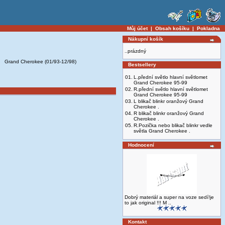
Můj účet
|
Obsah košíku
|
Pokladna
Nákupní košík
..prázdný
Grand Cherokee (01/93-12/98)
Bestsellery
01.
L.přední světlo hlavní světlomet
Grand Cherokee 95-99
02.
R.přední světlo hlavní světlomet
Grand Cherokee 95-99
03.
L blikač blinkr oranžový Grand
Cherokee .
04.
R blikač blinkr oranžový Grand
Cherokee .
05.
R.Pozička nebo blikač blinkr vedle
světla Grand Cherokee .
Hodnocení
Dobrý materiál a super na voze sedí!je
to jak original !!! M ..
Kontakt