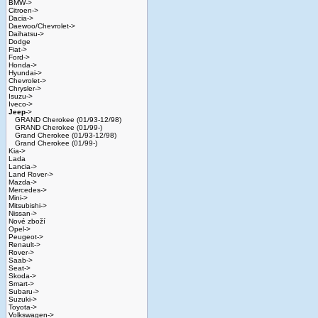
BMW->
Citroen->
Dacia->
Daewoo/Chevrolet->
Daihatsu->
Dodge
Fiat->
Ford->
Honda->
Hyundai->
Chevrolet->
Chrysler->
Isuzu->
Iveco->
Jeep
->
GRAND Cherokee (01/93-12/98)
GRAND Cherokee (01/99-)
Grand Cherokee (01/93-12/98)
Grand Cherokee (01/99-)
Kia->
Lada
Lancia->
Land Rover->
Mazda->
Mercedes->
Mini->
Mitsubishi->
Nissan->
Nové zboží
Opel->
Peugeot->
Renault->
Rover->
Saab->
Seat->
Skoda->
Smart->
Subaru->
Suzuki->
Toyota->
Volkswagen->