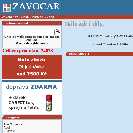
Zavocar.cz
»
Shop
»
Katalog
»
Jeep
Náhradní díly.
Zobrazit autodíl
GRAND Cherokee (01/93-12/98)
Chcete-li vidět obrázek autodílu, zadejte
jeho kód.
Pokročilé vyhledávání
Grand Cherokee (01/99-)
Celkem produktu: 24078
Super slevy!!!
Kategorie
Alfa Romeo->
Audi->
Austin->