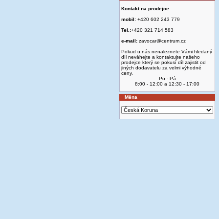
Kontakt na prodejce
mobil:
+420 602 243 779
Tel.:
+420 321 714 583
e-mail:
zavocar@centrum.cz
Pokud u nás nenaleznete Vámi hledaný
díl neváhejte a kontaktujte našeho
prodejce který se pokusí díl zajistit od
jiných dodavatelu za velmi výhodné
ceny.
Po - Pá
8:00 - 12:00 a 12:30 - 17:00
Měna