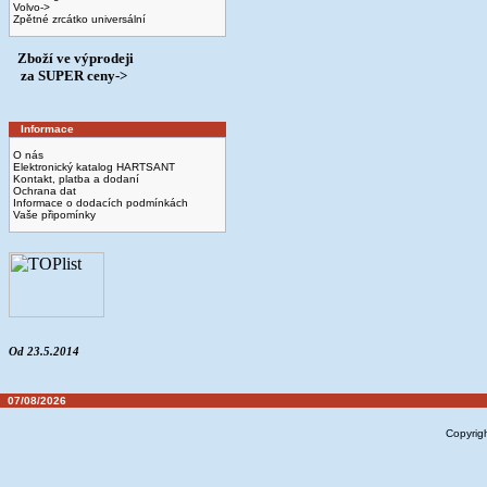
Volvo->
Zpětné zrcátko universální
Zboží ve výprodeji
­ za SUPER ceny->
Informace
O nás
Elektronický katalog HARTSANT
Kontakt, platba a dodaní
Ochrana dat
Informace o dodacích podmínkách
Vaše připomínky
Od 23.5.2014
07/08/2026
Copyrig