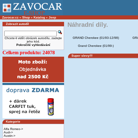
Zavocar.cz
»
Shop
»
Katalog
»
Jeep
Náhradní díly.
Zobrazit autodíl
GRAND Cherokee (01/93-12/98)
GRA
Chcete-li vidět obrázek autodílu, zadejte
jeho kód.
Pokročilé vyhledávání
Grand Cherokee (01/99-)
Celkem produktu: 24078
Super slevy!!!
Kategorie
Alfa Romeo->
Audi->
Austin->