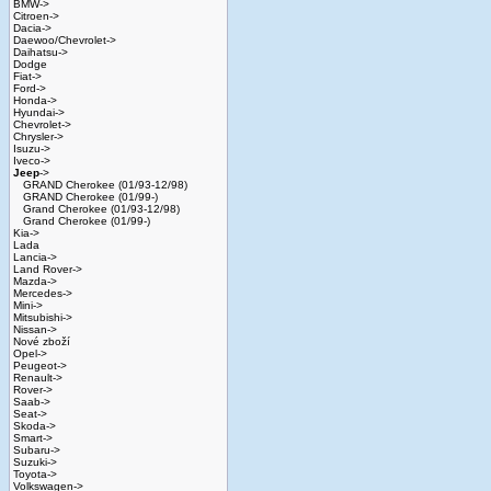
BMW->
Citroen->
Dacia->
Daewoo/Chevrolet->
Daihatsu->
Dodge
Fiat->
Ford->
Honda->
Hyundai->
Chevrolet->
Chrysler->
Isuzu->
Iveco->
Jeep
->
GRAND Cherokee (01/93-12/98)
GRAND Cherokee (01/99-)
Grand Cherokee (01/93-12/98)
Grand Cherokee (01/99-)
Kia->
Lada
Lancia->
Land Rover->
Mazda->
Mercedes->
Mini->
Mitsubishi->
Nissan->
Nové zboží
Opel->
Peugeot->
Renault->
Rover->
Saab->
Seat->
Skoda->
Smart->
Subaru->
Suzuki->
Toyota->
Volkswagen->