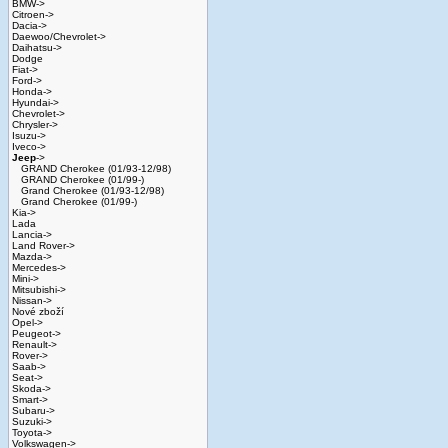
BMW->
Citroen->
Dacia->
Daewoo/Chevrolet->
Daihatsu->
Dodge
Fiat->
Ford->
Honda->
Hyundai->
Chevrolet->
Chrysler->
Isuzu->
Iveco->
Jeep
->
GRAND Cherokee (01/93-12/98)
GRAND Cherokee (01/99-)
Grand Cherokee (01/93-12/98)
Grand Cherokee (01/99-)
Kia->
Lada
Lancia->
Land Rover->
Mazda->
Mercedes->
Mini->
Mitsubishi->
Nissan->
Nové zboží
Opel->
Peugeot->
Renault->
Rover->
Saab->
Seat->
Skoda->
Smart->
Subaru->
Suzuki->
Toyota->
Volkswagen->