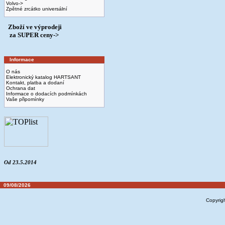
Volvo->
Zpětné zrcátko universální
Zboží ve výprodeji
­ za SUPER ceny->
Informace
O nás
Elektronický katalog HARTSANT
Kontakt, platba a dodaní
Ochrana dat
Informace o dodacích podmínkách
Vaše připomínky
Od 23.5.2014
09/08/2026
Copyrig