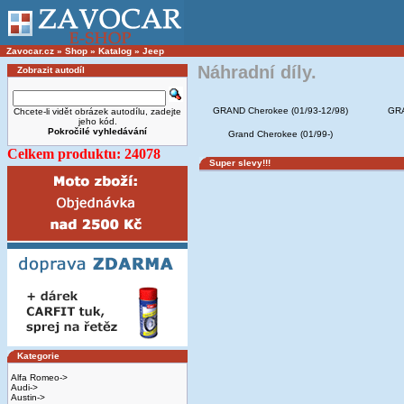
Zavocar.cz
»
Shop
»
Katalog
»
Jeep
Náhradní díly.
Zobrazit autodíl
GRAND Cherokee (01/93-12/98)
GRA
Chcete-li vidět obrázek autodílu, zadejte
jeho kód.
Pokročilé vyhledávání
Grand Cherokee (01/99-)
Celkem produktu: 24078
Super slevy!!!
Kategorie
Alfa Romeo->
Audi->
Austin->