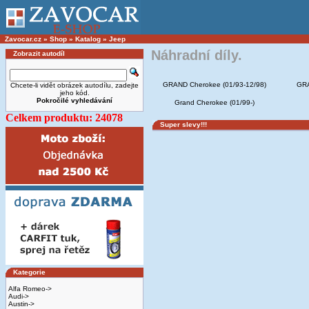
Zavocar.cz
»
Shop
»
Katalog
»
Jeep
Náhradní díly.
Zobrazit autodíl
GRAND Cherokee (01/93-12/98)
GRA
Chcete-li vidět obrázek autodílu, zadejte
jeho kód.
Pokročilé vyhledávání
Grand Cherokee (01/99-)
Celkem produktu: 24078
Super slevy!!!
Kategorie
Alfa Romeo->
Audi->
Austin->