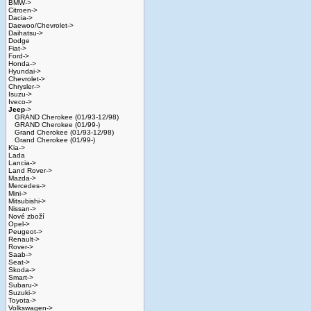
BMW->
Citroen->
Dacia->
Daewoo/Chevrolet->
Daihatsu->
Dodge
Fiat->
Ford->
Honda->
Hyundai->
Chevrolet->
Chrysler->
Isuzu->
Iveco->
Jeep
->
GRAND Cherokee (01/93-12/98)
GRAND Cherokee (01/99-)
Grand Cherokee (01/93-12/98)
Grand Cherokee (01/99-)
Kia->
Lada
Lancia->
Land Rover->
Mazda->
Mercedes->
Mini->
Mitsubishi->
Nissan->
Nové zboží
Opel->
Peugeot->
Renault->
Rover->
Saab->
Seat->
Skoda->
Smart->
Subaru->
Suzuki->
Toyota->
Volkswagen->