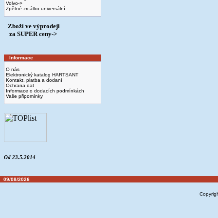
Volvo->
Zpětné zrcátko universální
Zboží ve výprodeji
­ za SUPER ceny->
Informace
O nás
Elektronický katalog HARTSANT
Kontakt, platba a dodaní
Ochrana dat
Informace o dodacích podmínkách
Vaše připomínky
Od 23.5.2014
09/08/2026
Copyrig