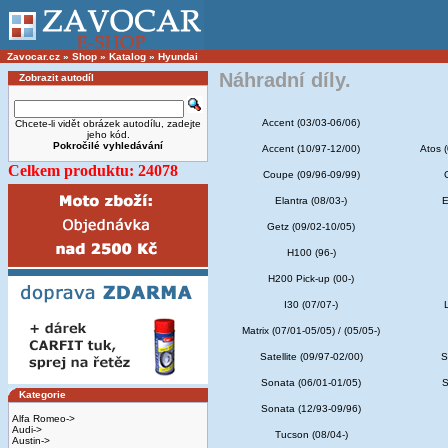
Zavocar.cz
»
Shop
»
Katalog
»
Hyundai
Náhradní díly.
Zobrazit autodíl
Accent (03/03-06/06)
Chcete-li vidět obrázek autodílu, zadejte
jeho kód.
Pokročilé vyhledávání
Accent (10/97-12/00)
Atos (
Celkem produktu: 24078
Coupe (09/96-09/99)
Elantra (08/03-)
E
Getz (09/02-10/05)
H100 (96-)
H200 Pick-up (00-)
I30 (07/07-)
Matrix (07/01-05/05) / (05/05-)
Satellite (09/97-02/00)
S
Sonata (06/01-01/05)
S
Kategorie
Sonata (12/93-09/96)
Alfa Romeo->
Audi->
Tucson (08/04-)
Austin->