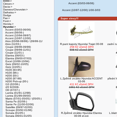
BMW->
Accent (03/03-06/06)
Citroen->
Dacia->
Daewoo/Chevrolet->
Accent (10/97-12/00) 1/00-3/03
Daihatsu->
Dodge
Fiat->
Super slevy!!!
Ford->
Honda->
Hyundai
->
Accent (03/03-06/06)
Accent (06/06-)
Accent (10/94-09/97)
Accent (10/97-12/00)
Atos (03/98-08/99) / (09/99-11/
Atos (11/03-)
R.pant kapoty Hyundai Trajet 00-08
zadní n
Coupe (09/96-09/99)
258 Kč včetně DPH
Coupe (09/99-11/01)
598 Kč včetně DPH
Coupe (11/01-)
Elantra (08/03-)
Elantra (09/00-07/03)
Excel (10/89-10/94)
Getz (09/02-10/05)
Getz (10/05-)
H100 (93-95)
H100 (96-)
H200 (00-)
H200 (97-99)
L.Zpětné zrcátko Hyundai ACCENT
přední 
H200 Pick-up (00-)
03-06
I10 (02/08-)
411 Kč včetně DPH
i20 9/2008-
1661 Kč včetně DPH
I30 (07/07-)
Lantra (01/91-12/98)
Lantra (01/99-09/00)
Matrix (07/01-05/05) / (05/05-)
Santa Fe (02/06-)
Sante Fe (11/00-02/06)
Satellite (09/97-02/00)
Scoupe (03/92-01/96)
Sonata (01/05-)
R.Zpětné zrcátko Hyundai Elantra
L.blat
Sonata (06/01-01/05)
00-06 el.ovl.