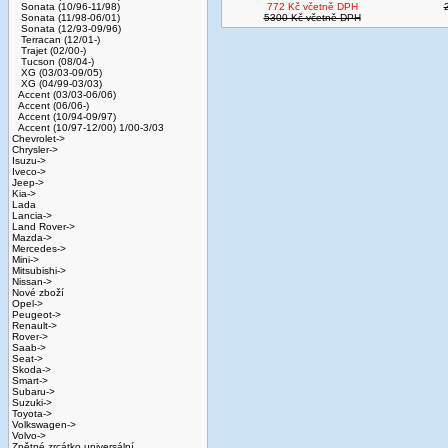
Sonata (10/96-11/98)
772 Kč včetně DPH
Sonata (11/98-06/01)
5300 Kč včetně DPH
Sonata (12/93-09/96)
Terracan (12/01-)
Trajet (02/00-)
Tucson (08/04-)
XG (03/03-09/05)
XG (04/99-03/03)
Accent (03/03-06/06)
Accent (06/06-)
Accent (10/94-09/97)
Accent (10/97-12/00) 1/00-3/03
Chevrolet->
Chrysler->
Isuzu->
Iveco->
Jeep->
Kia->
Lada
Lancia->
Land Rover->
Mazda->
Mercedes->
Mini->
Mitsubishi->
Nissan->
Nové zboží
Opel->
Peugeot->
Renault->
Rover->
Saab->
Seat->
Skoda->
Smart->
Subaru->
Suzuki->
Toyota->
Volkswagen->
Volvo->
Zpětné zrcátko universální