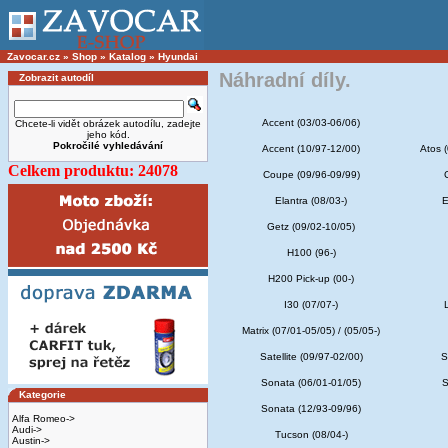
Zavocar.cz
»
Shop
»
Katalog
»
Hyundai
Náhradní díly.
Zobrazit autodíl
Accent (03/03-06/06)
Chcete-li vidět obrázek autodílu, zadejte
jeho kód.
Pokročilé vyhledávání
Accent (10/97-12/00)
Atos (
Celkem produktu: 24078
Coupe (09/96-09/99)
Elantra (08/03-)
E
Getz (09/02-10/05)
H100 (96-)
H200 Pick-up (00-)
I30 (07/07-)
Matrix (07/01-05/05) / (05/05-)
Satellite (09/97-02/00)
S
Sonata (06/01-01/05)
S
Kategorie
Sonata (12/93-09/96)
Alfa Romeo->
Audi->
Tucson (08/04-)
Austin->