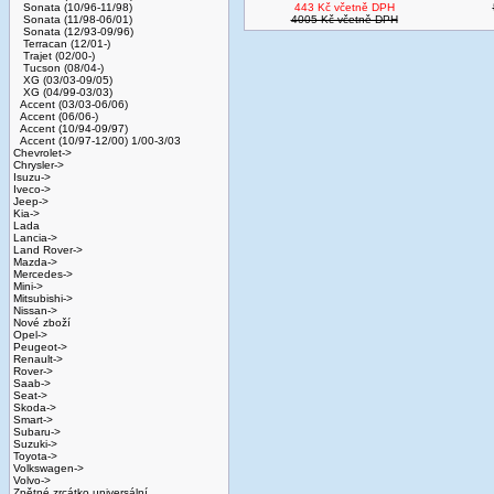
Sonata (10/96-11/98)
443 Kč včetně DPH
Sonata (11/98-06/01)
4005 Kč včetně DPH
Sonata (12/93-09/96)
Terracan (12/01-)
Trajet (02/00-)
Tucson (08/04-)
XG (03/03-09/05)
XG (04/99-03/03)
Accent (03/03-06/06)
Accent (06/06-)
Accent (10/94-09/97)
Accent (10/97-12/00) 1/00-3/03
Chevrolet->
Chrysler->
Isuzu->
Iveco->
Jeep->
Kia->
Lada
Lancia->
Land Rover->
Mazda->
Mercedes->
Mini->
Mitsubishi->
Nissan->
Nové zboží
Opel->
Peugeot->
Renault->
Rover->
Saab->
Seat->
Skoda->
Smart->
Subaru->
Suzuki->
Toyota->
Volkswagen->
Volvo->
Zpětné zrcátko universální