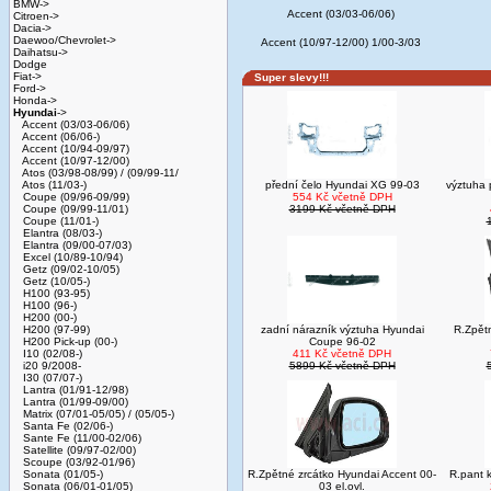
BMW->
Accent (03/03-06/06)
Citroen->
Dacia->
Daewoo/Chevrolet->
Accent (10/97-12/00) 1/00-3/03
Daihatsu->
Dodge
Fiat->
Super slevy!!!
Ford->
Honda->
Hyundai
->
Accent (03/03-06/06)
Accent (06/06-)
Accent (10/94-09/97)
Accent (10/97-12/00)
Atos (03/98-08/99) / (09/99-11/
Atos (11/03-)
přední čelo Hyundai XG 99-03
výztuha 
Coupe (09/96-09/99)
554 Kč včetně DPH
Coupe (09/99-11/01)
3199 Kč včetně DPH
Coupe (11/01-)
Elantra (08/03-)
Elantra (09/00-07/03)
Excel (10/89-10/94)
Getz (09/02-10/05)
Getz (10/05-)
H100 (93-95)
H100 (96-)
H200 (00-)
H200 (97-99)
zadní nárazník výztuha Hyundai
R.Zpět
H200 Pick-up (00-)
Coupe 96-02
I10 (02/08-)
411 Kč včetně DPH
i20 9/2008-
5899 Kč včetně DPH
I30 (07/07-)
Lantra (01/91-12/98)
Lantra (01/99-09/00)
Matrix (07/01-05/05) / (05/05-)
Santa Fe (02/06-)
Sante Fe (11/00-02/06)
Satellite (09/97-02/00)
Scoupe (03/92-01/96)
Sonata (01/05-)
R.Zpětné zrcátko Hyundai Accent 00-
R.pant 
Sonata (06/01-01/05)
03 el.ovl.