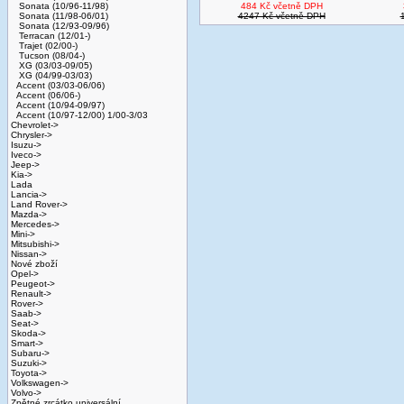
Sonata (10/96-11/98)
484 Kč včetně DPH
Sonata (11/98-06/01)
4247 Kč včetně DPH
Sonata (12/93-09/96)
Terracan (12/01-)
Trajet (02/00-)
Tucson (08/04-)
XG (03/03-09/05)
XG (04/99-03/03)
Accent (03/03-06/06)
Accent (06/06-)
Accent (10/94-09/97)
Accent (10/97-12/00) 1/00-3/03
Chevrolet->
Chrysler->
Isuzu->
Iveco->
Jeep->
Kia->
Lada
Lancia->
Land Rover->
Mazda->
Mercedes->
Mini->
Mitsubishi->
Nissan->
Nové zboží
Opel->
Peugeot->
Renault->
Rover->
Saab->
Seat->
Skoda->
Smart->
Subaru->
Suzuki->
Toyota->
Volkswagen->
Volvo->
Zpětné zrcátko universální