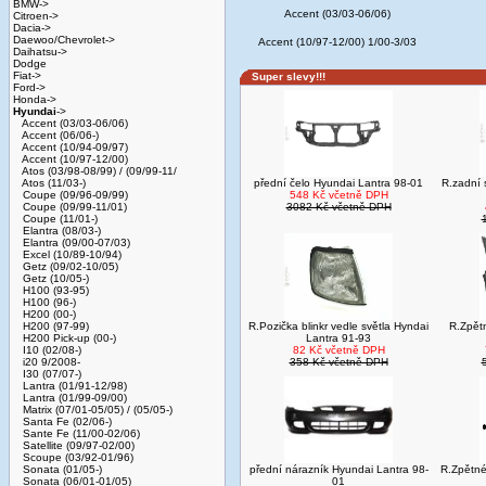
BMW->
Accent (03/03-06/06)
Citroen->
Dacia->
Daewoo/Chevrolet->
Accent (10/97-12/00) 1/00-3/03
Daihatsu->
Dodge
Fiat->
Super slevy!!!
Ford->
Honda->
Hyundai
->
Accent (03/03-06/06)
Accent (06/06-)
Accent (10/94-09/97)
Accent (10/97-12/00)
Atos (03/98-08/99) / (09/99-11/
Atos (11/03-)
přední čelo Hyundai Lantra 98-01
R.zadní 
Coupe (09/96-09/99)
548 Kč včetně DPH
Coupe (09/99-11/01)
3082 Kč včetně DPH
Coupe (11/01-)
Elantra (08/03-)
Elantra (09/00-07/03)
Excel (10/89-10/94)
Getz (09/02-10/05)
Getz (10/05-)
H100 (93-95)
H100 (96-)
H200 (00-)
H200 (97-99)
R.Pozička blinkr vedle světla Hyndai
R.Zpět
H200 Pick-up (00-)
Lantra 91-93
I10 (02/08-)
82 Kč včetně DPH
i20 9/2008-
358 Kč včetně DPH
I30 (07/07-)
Lantra (01/91-12/98)
Lantra (01/99-09/00)
Matrix (07/01-05/05) / (05/05-)
Santa Fe (02/06-)
Sante Fe (11/00-02/06)
Satellite (09/97-02/00)
Scoupe (03/92-01/96)
Sonata (01/05-)
přední nárazník Hyundai Lantra 98-
R.Zpětné
Sonata (06/01-01/05)
01