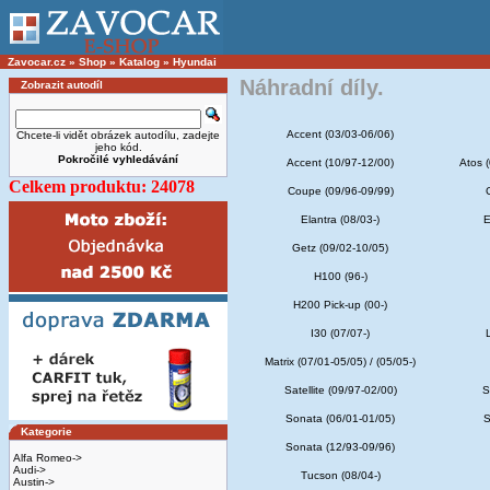
Zavocar.cz
»
Shop
»
Katalog
»
Hyundai
Náhradní díly.
Zobrazit autodíl
Accent (03/03-06/06)
Chcete-li vidět obrázek autodílu, zadejte
jeho kód.
Pokročilé vyhledávání
Accent (10/97-12/00)
Atos (
Celkem produktu: 24078
Coupe (09/96-09/99)
Elantra (08/03-)
E
Getz (09/02-10/05)
H100 (96-)
H200 Pick-up (00-)
I30 (07/07-)
Matrix (07/01-05/05) / (05/05-)
Satellite (09/97-02/00)
S
Sonata (06/01-01/05)
S
Kategorie
Sonata (12/93-09/96)
Alfa Romeo->
Audi->
Tucson (08/04-)
Austin->