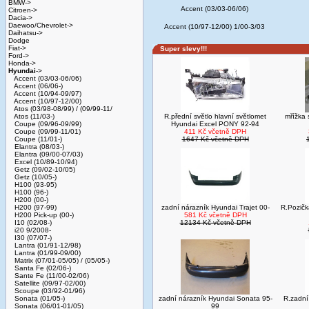
BMW->
Accent (03/03-06/06)
Citroen->
Dacia->
Daewoo/Chevrolet->
Accent (10/97-12/00) 1/00-3/03
Daihatsu->
Dodge
Fiat->
Super slevy!!!
Ford->
Honda->
Hyundai
->
Accent (03/03-06/06)
Accent (06/06-)
Accent (10/94-09/97)
Accent (10/97-12/00)
Atos (03/98-08/99) / (09/99-11/
Atos (11/03-)
R.přední světlo hlavní světlomet
mřížka
Coupe (09/96-09/99)
Hyundai Excel PONY 92-94
Coupe (09/99-11/01)
411 Kč včetně DPH
Coupe (11/01-)
1647 Kč včetně DPH
Elantra (08/03-)
Elantra (09/00-07/03)
Excel (10/89-10/94)
Getz (09/02-10/05)
Getz (10/05-)
H100 (93-95)
H100 (96-)
H200 (00-)
H200 (97-99)
zadní nárazník Hyundai Trajet 00-
R.Pozičk
H200 Pick-up (00-)
581 Kč včetně DPH
I10 (02/08-)
12134 Kč včetně DPH
i20 9/2008-
I30 (07/07-)
Lantra (01/91-12/98)
Lantra (01/99-09/00)
Matrix (07/01-05/05) / (05/05-)
Santa Fe (02/06-)
Sante Fe (11/00-02/06)
Satellite (09/97-02/00)
Scoupe (03/92-01/96)
Sonata (01/05-)
zadní nárazník Hyundai Sonata 95-
R.zadní
Sonata (06/01-01/05)
99