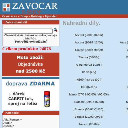
Zavocar.cz
»
Shop
»
Katalog
»
Hyundai
Náhradní díly.
Zobrazit autodíl
Accent (03/03-06/06)
Chcete-li vidět obrázek autodílu, zadejte
jeho kód.
Pokročilé vyhledávání
Accent (10/97-12/00)
Atos (
Celkem produktu: 24078
Coupe (09/96-09/99)
Elantra (08/03-)
E
Getz (09/02-10/05)
H100 (96-)
H200 Pick-up (00-)
I30 (07/07-)
Matrix (07/01-05/05) / (05/05-)
Satellite (09/97-02/00)
S
Sonata (06/01-01/05)
S
Kategorie
Sonata (12/93-09/96)
Alfa Romeo->
Audi->
Tucson (08/04-)
Austin->