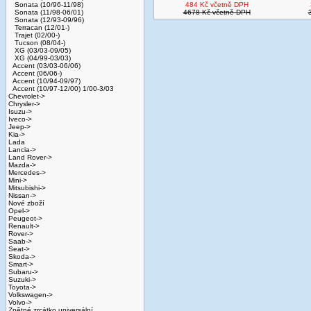
Sonata (10/96-11/98)
484 Kč včetně DPH
Sonata (11/98-06/01)
4678 Kč včetně DPH
Sonata (12/93-09/96)
Terracan (12/01-)
Trajet (02/00-)
Tucson (08/04-)
XG (03/03-09/05)
XG (04/99-03/03)
Accent (03/03-06/06)
Accent (06/06-)
Accent (10/94-09/97)
Accent (10/97-12/00) 1/00-3/03
Chevrolet->
Chrysler->
Isuzu->
Iveco->
Jeep->
Kia->
Lada
Lancia->
Land Rover->
Mazda->
Mercedes->
Mini->
Mitsubishi->
Nissan->
Nové zboží
Opel->
Peugeot->
Renault->
Rover->
Saab->
Seat->
Skoda->
Smart->
Subaru->
Suzuki->
Toyota->
Volkswagen->
Volvo->
Zpětné zrcátko universální