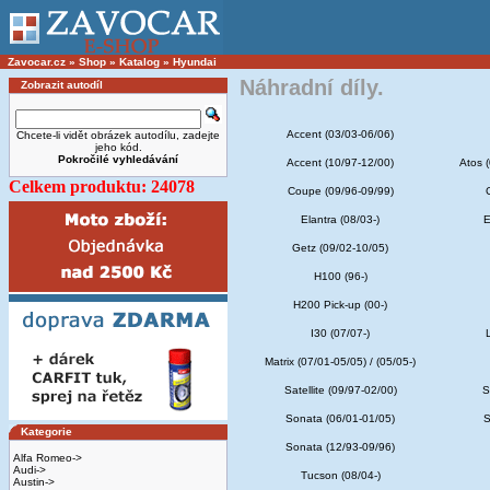
Zavocar.cz
»
Shop
»
Katalog
»
Hyundai
Náhradní díly.
Zobrazit autodíl
Accent (03/03-06/06)
Chcete-li vidět obrázek autodílu, zadejte
jeho kód.
Pokročilé vyhledávání
Accent (10/97-12/00)
Atos (
Celkem produktu: 24078
Coupe (09/96-09/99)
Elantra (08/03-)
E
Getz (09/02-10/05)
H100 (96-)
H200 Pick-up (00-)
I30 (07/07-)
Matrix (07/01-05/05) / (05/05-)
Satellite (09/97-02/00)
S
Sonata (06/01-01/05)
S
Kategorie
Sonata (12/93-09/96)
Alfa Romeo->
Audi->
Tucson (08/04-)
Austin->