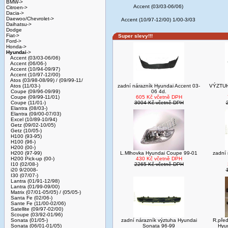
BMW->
Accent (03/03-06/06)
Citroen->
Dacia->
Daewoo/Chevrolet->
Accent (10/97-12/00) 1/00-3/03
Daihatsu->
Dodge
Fiat->
Super slevy!!!
Ford->
Honda->
Hyundai
->
Accent (03/03-06/06)
Accent (06/06-)
Accent (10/94-09/97)
Accent (10/97-12/00)
Atos (03/98-08/99) / (09/99-11/
Atos (11/03-)
zadní nárazník Hyundai Accent 03-
VÝZTU
Coupe (09/96-09/99)
06 4d.
Coupe (09/99-11/01)
605 Kč včetně DPH
Coupe (11/01-)
3004 Kč včetně DPH
Elantra (08/03-)
Elantra (09/00-07/03)
Excel (10/89-10/94)
Getz (09/02-10/05)
Getz (10/05-)
H100 (93-95)
H100 (96-)
H200 (00-)
H200 (97-99)
L.Mlhovka Hyundai Coupe 99-01
zadní 
H200 Pick-up (00-)
430 Kč včetně DPH
I10 (02/08-)
2265 Kč včetně DPH
i20 9/2008-
I30 (07/07-)
Lantra (01/91-12/98)
Lantra (01/99-09/00)
Matrix (07/01-05/05) / (05/05-)
Santa Fe (02/06-)
Sante Fe (11/00-02/06)
Satellite (09/97-02/00)
Scoupe (03/92-01/96)
Sonata (01/05-)
zadní nárazník výztuha Hyundai
R.před
Sonata (06/01-01/05)
Sonata 96-99
Hyu