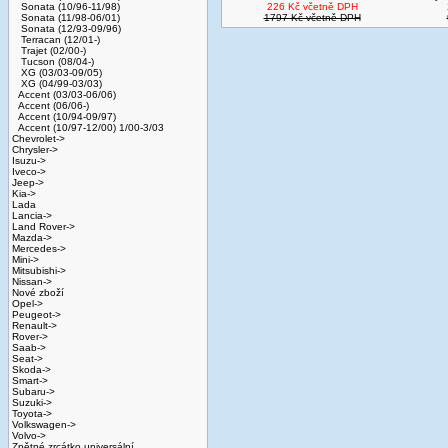
Sonata (10/96-11/98)
226 Kč včetně DPH
Sonata (11/98-06/01)
1797 Kč včetně DPH
Sonata (12/93-09/96)
Terracan (12/01-)
Trajet (02/00-)
Tucson (08/04-)
XG (03/03-09/05)
XG (04/99-03/03)
Accent (03/03-06/06)
Accent (06/06-)
Accent (10/94-09/97)
Accent (10/97-12/00) 1/00-3/03
Chevrolet->
Chrysler->
Isuzu->
Iveco->
Jeep->
Kia->
Lada
Lancia->
Land Rover->
Mazda->
Mercedes->
Mini->
Mitsubishi->
Nissan->
Nové zboží
Opel->
Peugeot->
Renault->
Rover->
Saab->
Seat->
Skoda->
Smart->
Subaru->
Suzuki->
Toyota->
Volkswagen->
Volvo->
Zpětné zrcátko universální