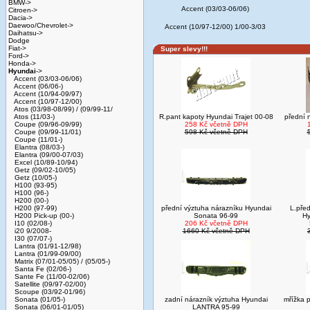
BMW->
Accent (03/03-06/06)
Citroen->
Dacia->
Daewoo/Chevrolet->
Accent (10/97-12/00) 1/00-3/03
Daihatsu->
Dodge
Fiat->
Super slevy!!!
Ford->
Honda->
Hyundai
->
Accent (03/03-06/06)
Accent (06/06-)
Accent (10/94-09/97)
Accent (10/97-12/00)
Atos (03/98-08/99) / (09/99-11/
Atos (11/03-)
R.pant kapoty Hyundai Trajet 00-08
přední 
Coupe (09/96-09/99)
258 Kč včetně DPH
Coupe (09/99-11/01)
598 Kč včetně DPH
Coupe (11/01-)
Elantra (08/03-)
Elantra (09/00-07/03)
Excel (10/89-10/94)
Getz (09/02-10/05)
Getz (10/05-)
H100 (93-95)
H100 (96-)
H200 (00-)
H200 (97-99)
přední výztuha nárazníku Hyundai
L.před
H200 Pick-up (00-)
Sonata 96-99
Hy
I10 (02/08-)
206 Kč včetně DPH
i20 9/2008-
1660 Kč včetně DPH
I30 (07/07-)
Lantra (01/91-12/98)
Lantra (01/99-09/00)
Matrix (07/01-05/05) / (05/05-)
Santa Fe (02/06-)
Sante Fe (11/00-02/06)
Satellite (09/97-02/00)
Scoupe (03/92-01/96)
Sonata (01/05-)
zadní nárazník výztuha Hyundai
mřížka 
Sonata (06/01-01/05)
LANTRA 95-99