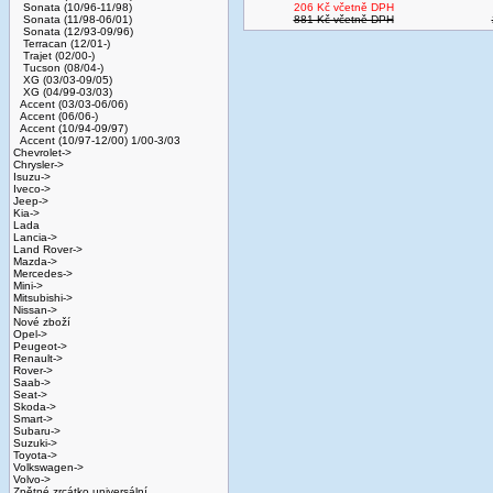
Sonata (10/96-11/98)
206 Kč včetně DPH
Sonata (11/98-06/01)
881 Kč včetně DPH
Sonata (12/93-09/96)
Terracan (12/01-)
Trajet (02/00-)
Tucson (08/04-)
XG (03/03-09/05)
XG (04/99-03/03)
Accent (03/03-06/06)
Accent (06/06-)
Accent (10/94-09/97)
Accent (10/97-12/00) 1/00-3/03
Chevrolet->
Chrysler->
Isuzu->
Iveco->
Jeep->
Kia->
Lada
Lancia->
Land Rover->
Mazda->
Mercedes->
Mini->
Mitsubishi->
Nissan->
Nové zboží
Opel->
Peugeot->
Renault->
Rover->
Saab->
Seat->
Skoda->
Smart->
Subaru->
Suzuki->
Toyota->
Volkswagen->
Volvo->
Zpětné zrcátko universální