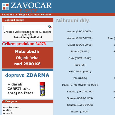
Zavocar.cz
»
Shop
»
Katalog
»
Hyundai
Náhradní díly.
Zobrazit autodíl
Accent (03/03-06/06)
Chcete-li vidět obrázek autodílu, zadejte
jeho kód.
Pokročilé vyhledávání
Accent (10/97-12/00)
Atos (
Celkem produktu: 24078
Coupe (09/96-09/99)
Elantra (08/03-)
E
Getz (09/02-10/05)
H100 (96-)
H200 Pick-up (00-)
I30 (07/07-)
Matrix (07/01-05/05) / (05/05-)
Satellite (09/97-02/00)
S
Sonata (06/01-01/05)
S
Kategorie
Sonata (12/93-09/96)
Alfa Romeo->
Audi->
Tucson (08/04-)
Austin->