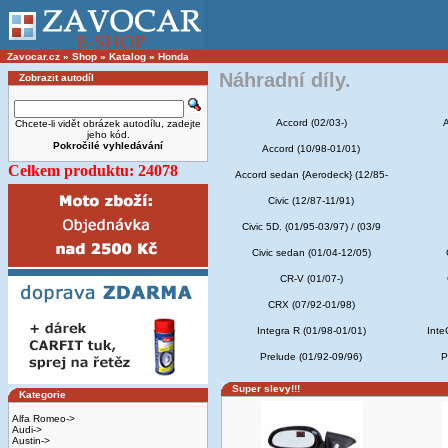
Zavocar.cz
»
Shop
»
Katalog
»
Honda
Náhradní díly.
Zobrazit autodíl
Accord (02/03-)
A
Chcete-li vidět obrázek autodílu, zadejte
jeho kód.
Pokročilé vyhledávání
Accord (10/98-01/01)
Celkem produktu: 24078
Accord sedan {Aerodeck} (12/85-
Civic (12/87-11/91)
Civic 5D. (01/95-03/97) / (03/9
Civic sedan (01/04-12/05)
CR-V (01/07-)
CRX (07/92-01/98)
Integra R (01/98-01/01)
Inte
Prelude (01/92-09/96)
P
Super slevy!!!
Kategorie
Alfa Romeo->
Audi->
Austin->