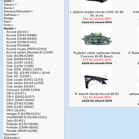
BMW->
Citroen->
Dacia->
Daewoo/Chevrolet->
L.Zpětné zrcátko Honda CIVIC 91-96
R.bl
Daihatsu->
3d. el.ovl.
Dodge
391 Kč včetně DPH
Fiat->
2121 Kč včetně DPH
Ford->
Honda
->
Accord (02/03-)
Accord (06/93-09/98)
Accord (10/89-06/93)
Accord (10/98-01/01)
Accord 05/2008-
Accord coupe (08/00-02/03)
Accord sedan {Aerodeck} (12/85-
R.přední světlo světlomet Honda
P Rame
Civic (01/96-02/99)
Concerto 90-95 Bosch
Civic (03/99-03/01)
875 Kč včetně DPH
Civic (12/87-11/91)
6205 Kč včetně DPH
Civic (12/91-12/95)
Civic 3/5D. (03/01-12/05)
Civic 5D. (01/95-03/97) / (03/9
Civic 5D. (12/05-)
Civic coupe (03/01-11/03)
Civic sedan (01/04-12/05)
Civic sedan (04/06-)
Concerto (10/90-12/94)
CR-V (01/07-)
R. blatník Honda Accord 90-93
sahara
CR-V (03/02-01/07)
411 Kč včetně DPH
CR-V (10/97-03/02)
1222 Kč včetně DPH
CRX (07/92-01/98)
CRX (12/87-06/92)
FR-V (11/04-)
Integra R (01/98-01/01)
InteGRAND R (01/98-01/01)
Jazz (01/02-)
Prelude (01/92-09/96)
Prelude (10/96-08/00)
Shuttle (06/95-02/98)
Hyundai->
Chevrolet->