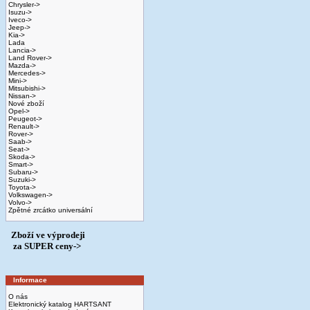
Chrysler->
Isuzu->
Iveco->
Jeep->
Kia->
Lada
Lancia->
Land Rover->
Mazda->
Mercedes->
Mini->
Mitsubishi->
Nissan->
Nové zboží
Opel->
Peugeot->
Renault->
Rover->
Saab->
Seat->
Skoda->
Smart->
Subaru->
Suzuki->
Toyota->
Volkswagen->
Volvo->
Zpětné zrcátko universální
Zboží ve výprodeji
­ za SUPER ceny->
Informace
O nás
Elektronický katalog HARTSANT