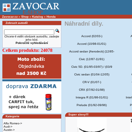
Zavocar.cz
»
Shop
»
Katalog
»
Honda
Náhradní díly.
Zobrazit autodíl
Accord (02/03-)
A
Chcete-li vidět obrázek autodílu, zadejte
jeho kód.
Pokročilé vyhledávání
Accord (10/98-01/01)
Celkem produktu: 24078
Accord sedan {Aerodeck} (12/85-
Civic (12/87-11/91)
Civic 5D. (01/95-03/97) / (03/9
Civic sedan (01/04-12/05)
CR-V (01/07-)
CRX (07/92-01/98)
Integra R (01/98-01/01)
Inte
Prelude (01/92-09/96)
P
Super slevy!!!
Kategorie
Alfa Romeo->
Audi->
Austin->