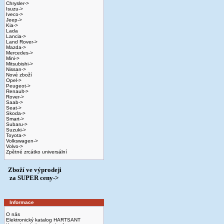
Chrysler->
Isuzu->
Iveco->
Jeep->
Kia->
Lada
Lancia->
Land Rover->
Mazda->
Mercedes->
Mini->
Mitsubishi->
Nissan->
Nové zboží
Opel->
Peugeot->
Renault->
Rover->
Saab->
Seat->
Skoda->
Smart->
Subaru->
Suzuki->
Toyota->
Volkswagen->
Volvo->
Zpětné zrcátko universální
Zboží ve výprodeji
­ za SUPER ceny->
Informace
O nás
Elektronický katalog HARTSANT