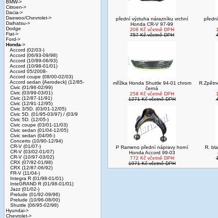
BMW->
Citroen->
Dacia->
Daewoo/Chevrolet->
přední výztuha nárazníku vrchní
přední
Daihatsu->
Honda CR-V 97-99
Dodge
206 Kč včetně DPH
Fiat->
757 Kč včetně DPH
Ford->
Honda
->
Accord (02/03-)
Accord (06/93-09/98)
Accord (10/89-06/93)
Accord (10/98-01/01)
Accord 05/2008-
Accord coupe (08/00-02/03)
Accord sedan {Aerodeck} (12/85-
mřížka Honda Shuttle 94-01 chrom
R.Zpětné
Civic (01/96-02/99)
černá
Civic (03/99-03/01)
258 Kč včetně DPH
Civic (12/87-11/91)
1271 Kč včetně DPH
Civic (12/91-12/95)
Civic 3/5D. (03/01-12/05)
Civic 5D. (01/95-03/97) / (03/9
Civic 5D. (12/05-)
Civic coupe (03/01-11/03)
Civic sedan (01/04-12/05)
Civic sedan (04/06-)
Concerto (10/90-12/94)
CR-V (01/07-)
P Rameno přední nápravy horní
R. bl
CR-V (03/02-01/07)
Honda Accord 99-03
CR-V (10/97-03/02)
772 Kč včetně DPH
CRX (07/92-01/98)
1971 Kč včetně DPH
CRX (12/87-06/92)
FR-V (11/04-)
Integra R (01/98-01/01)
InteGRAND R (01/98-01/01)
Jazz (01/02-)
Prelude (01/92-09/96)
Prelude (10/96-08/00)
Shuttle (06/95-02/98)
Hyundai->
Chevrolet->