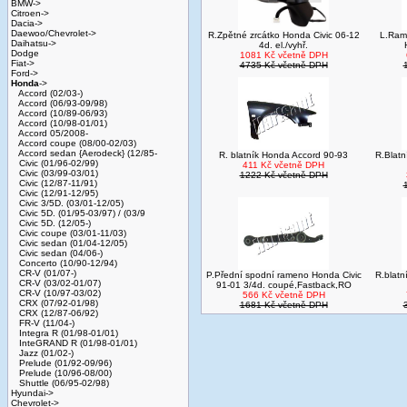
BMW->
Citroen->
Dacia->
Daewoo/Chevrolet->
R.Zpětné zrcátko Honda Civic 06-12
L.Ram
Daihatsu->
4d. el./vyhř.
Dodge
1081 Kč včetně DPH
Fiat->
4735 Kč včetně DPH
Ford->
Honda
->
Accord (02/03-)
Accord (06/93-09/98)
Accord (10/89-06/93)
Accord (10/98-01/01)
Accord 05/2008-
Accord coupe (08/00-02/03)
Accord sedan {Aerodeck} (12/85-
R. blatník Honda Accord 90-93
R.Blat
Civic (01/96-02/99)
411 Kč včetně DPH
Civic (03/99-03/01)
1222 Kč včetně DPH
Civic (12/87-11/91)
Civic (12/91-12/95)
Civic 3/5D. (03/01-12/05)
Civic 5D. (01/95-03/97) / (03/9
Civic 5D. (12/05-)
Civic coupe (03/01-11/03)
Civic sedan (01/04-12/05)
Civic sedan (04/06-)
Concerto (10/90-12/94)
CR-V (01/07-)
P.Přední spodní rameno Honda Civic
R.blat
CR-V (03/02-01/07)
91-01 3/4d. coupé,Fastback,RO
CR-V (10/97-03/02)
566 Kč včetně DPH
CRX (07/92-01/98)
1681 Kč včetně DPH
CRX (12/87-06/92)
FR-V (11/04-)
Integra R (01/98-01/01)
InteGRAND R (01/98-01/01)
Jazz (01/02-)
Prelude (01/92-09/96)
Prelude (10/96-08/00)
Shuttle (06/95-02/98)
Hyundai->
Chevrolet->