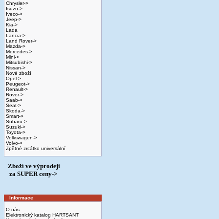
Chrysler->
Isuzu->
Iveco->
Jeep->
Kia->
Lada
Lancia->
Land Rover->
Mazda->
Mercedes->
Mini->
Mitsubishi->
Nissan->
Nové zboží
Opel->
Peugeot->
Renault->
Rover->
Saab->
Seat->
Skoda->
Smart->
Subaru->
Suzuki->
Toyota->
Volkswagen->
Volvo->
Zpětné zrcátko universální
Zboží ve výprodeji
­ za SUPER ceny->
Informace
O nás
Elektronický katalog HARTSANT