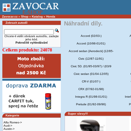
Zavocar.cz
»
Shop
»
Katalog
»
Honda
Náhradní díly.
Zobrazit autodíl
Accord (02/03-)
A
Chcete-li vidět obrázek autodílu, zadejte
jeho kód.
Pokročilé vyhledávání
Accord (10/98-01/01)
Celkem produktu: 24078
Accord sedan {Aerodeck} (12/85-
Civic (12/87-11/91)
Civic 5D. (01/95-03/97) / (03/9
Civic sedan (01/04-12/05)
CR-V (01/07-)
CRX (07/92-01/98)
Integra R (01/98-01/01)
Inte
Prelude (01/92-09/96)
P
Super slevy!!!
Kategorie
Alfa Romeo->
Audi->
Austin->