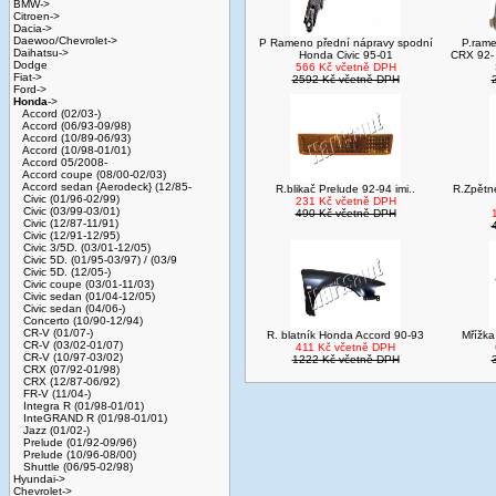
BMW->
Citroen->
Dacia->
Daewoo/Chevrolet->
P Rameno přední nápravy spodní
P.rame
Daihatsu->
Honda Civic 95-01
CRX 92-
Dodge
566 Kč včetně DPH
Fiat->
2592 Kč včetně DPH
Ford->
Honda
->
Accord (02/03-)
Accord (06/93-09/98)
Accord (10/89-06/93)
Accord (10/98-01/01)
Accord 05/2008-
Accord coupe (08/00-02/03)
Accord sedan {Aerodeck} (12/85-
R.blikač Prelude 92-94 imi..
R.Zpětné
Civic (01/96-02/99)
231 Kč včetně DPH
Civic (03/99-03/01)
490 Kč včetně DPH
Civic (12/87-11/91)
Civic (12/91-12/95)
Civic 3/5D. (03/01-12/05)
Civic 5D. (01/95-03/97) / (03/9
Civic 5D. (12/05-)
Civic coupe (03/01-11/03)
Civic sedan (01/04-12/05)
Civic sedan (04/06-)
Concerto (10/90-12/94)
CR-V (01/07-)
R. blatník Honda Accord 90-93
Mřížk
CR-V (03/02-01/07)
411 Kč včetně DPH
CR-V (10/97-03/02)
1222 Kč včetně DPH
CRX (07/92-01/98)
CRX (12/87-06/92)
FR-V (11/04-)
Integra R (01/98-01/01)
InteGRAND R (01/98-01/01)
Jazz (01/02-)
Prelude (01/92-09/96)
Prelude (10/96-08/00)
Shuttle (06/95-02/98)
Hyundai->
Chevrolet->