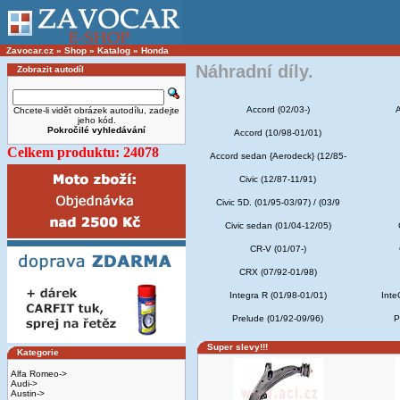
Zavocar.cz
»
Shop
»
Katalog
»
Honda
Náhradní díly.
Zobrazit autodíl
Accord (02/03-)
A
Chcete-li vidět obrázek autodílu, zadejte
jeho kód.
Pokročilé vyhledávání
Accord (10/98-01/01)
Celkem produktu: 24078
Accord sedan {Aerodeck} (12/85-
Civic (12/87-11/91)
Civic 5D. (01/95-03/97) / (03/9
Civic sedan (01/04-12/05)
CR-V (01/07-)
CRX (07/92-01/98)
Integra R (01/98-01/01)
Inte
Prelude (01/92-09/96)
P
Super slevy!!!
Kategorie
Alfa Romeo->
Audi->
Austin->