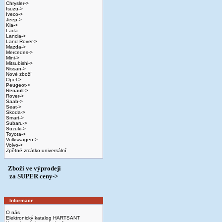
Chrysler->
Isuzu->
Iveco->
Jeep->
Kia->
Lada
Lancia->
Land Rover->
Mazda->
Mercedes->
Mini->
Mitsubishi->
Nissan->
Nové zboží
Opel->
Peugeot->
Renault->
Rover->
Saab->
Seat->
Skoda->
Smart->
Subaru->
Suzuki->
Toyota->
Volkswagen->
Volvo->
Zpětné zrcátko universální
Zboží ve výprodeji
­ za SUPER ceny->
Informace
O nás
Elektronický katalog HARTSANT