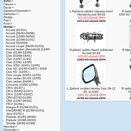
BMW->
Citroen->
Dacia->
Daewoo/Chevrolet->
L.Rameno přední nápravy horní
P.rame
Daihatsu->
Honda Accord 99-03
CRX 92-
Dodge
617 Kč včetně DPH
Fiat->
1971 Kč včetně DPH
Ford->
Honda
->
Accord (02/03-)
Accord (06/93-09/98)
Accord (10/89-06/93)
Accord (10/98-01/01)
Accord 05/2008-
Accord coupe (08/00-02/03)
Accord sedan {Aerodeck} (12/85-
R.přední světlo hlavní světlomet
R Hlav
Civic (01/96-02/99)
Accord 92-93
Civic (03/99-03/01)
432 Kč včetně DPH
Civic (12/87-11/91)
1900 Kč včetně DPH
Civic (12/91-12/95)
Civic 3/5D. (03/01-12/05)
Civic 5D. (01/95-03/97) / (03/9
Civic 5D. (12/05-)
Civic coupe (03/01-11/03)
Civic sedan (01/04-12/05)
Civic sedan (04/06-)
Concerto (10/90-12/94)
CR-V (01/07-)
L.Zpětné zrcátko Honda Civic 06-12
R zpětn
CR-V (03/02-01/07)
4d. el./vyhř.
H
CR-V (10/97-03/02)
1081 Kč včetně DPH
CRX (07/92-01/98)
4735 Kč včetně DPH
CRX (12/87-06/92)
FR-V (11/04-)
Integra R (01/98-01/01)
InteGRAND R (01/98-01/01)
Jazz (01/02-)
Prelude (01/92-09/96)
Prelude (10/96-08/00)
Shuttle (06/95-02/98)
Hyundai->
Chevrolet->