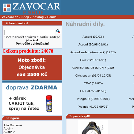
Zavocar.cz
»
Shop
»
Katalog
»
Honda
Náhradní díly.
Zobrazit autodíl
Accord (02/03-)
A
Chcete-li vidět obrázek autodílu, zadejte
jeho kód.
Pokročilé vyhledávání
Accord (10/98-01/01)
Celkem produktu: 24078
Accord sedan {Aerodeck} (12/85-
Civic (12/87-11/91)
Civic 5D. (01/95-03/97) / (03/9
Civic sedan (01/04-12/05)
CR-V (01/07-)
CRX (07/92-01/98)
Integra R (01/98-01/01)
Inte
Prelude (01/92-09/96)
P
Super slevy!!!
Kategorie
Alfa Romeo->
Audi->
Austin->