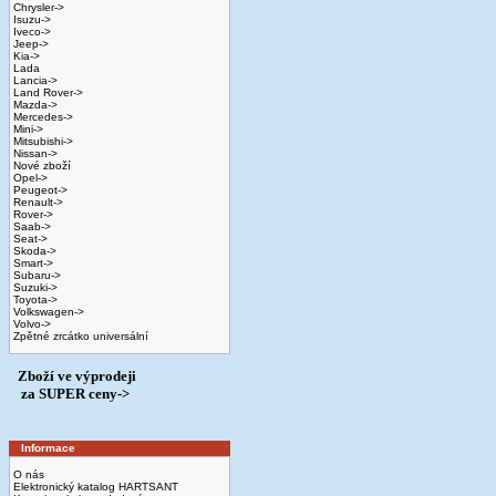
Chrysler->
Isuzu->
Iveco->
Jeep->
Kia->
Lada
Lancia->
Land Rover->
Mazda->
Mercedes->
Mini->
Mitsubishi->
Nissan->
Nové zboží
Opel->
Peugeot->
Renault->
Rover->
Saab->
Seat->
Skoda->
Smart->
Subaru->
Suzuki->
Toyota->
Volkswagen->
Volvo->
Zpětné zrcátko universální
Zboží ve výprodeji
­ za SUPER ceny->
Informace
O nás
Elektronický katalog HARTSANT