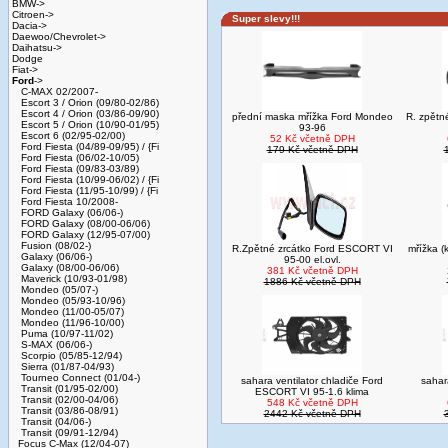
BMW->
Citroen->
Super slevy!!!
Dacia->
Daewoo/Chevrolet->
Daihatsu->
Dodge
Fiat->
Ford
->
C-MAX 02/2007-
Escort 3 / Orion (09/80-02/86)
Escort 4 / Orion (03/86-09/90)
přední maska mřížka Ford Mondeo
R. zpětn
Escort 5 / Orion (10/90-01/95)
93-96
Escort 6 (02/95-02/00)
52 Kč včetně DPH
Ford Fiesta (04/89-09/95) / {Fi
179 Kč včetně DPH
Ford Fiesta (06/02-10/05)
Ford Fiesta (09/83-03/89)
Ford Fiesta (10/99-06/02) / {Fi
Ford Fiesta (11/95-10/99) / {Fi
Ford Fiesta 10/2008-
FORD Galaxy (06/06-)
FORD Galaxy (08/00-06/06)
FORD Galaxy (12/95-07/00)
Fusion (08/02-)
R.Zpětné zrcátko Ford ESCORT VI
mřížka (
Galaxy (06/06-)
95-00 el.ovl.
Galaxy (08/00-06/06)
381 Kč včetně DPH
Maverick (10/93-01/98)
1886 Kč včetně DPH
Mondeo (05/07-)
Mondeo (05/93-10/96)
Mondeo (11/00-05/07)
Mondeo (11/96-10/00)
Puma (10/97-11/02)
S-MAX (06/06-)
Scorpio (05/85-12/94)
Sierra (01/87-04/93)
Tourneo Connect (01/04-)
sahara ventilator chladiče Ford
sahar
Transit (01/95-02/00)
ESCORT VI 95-1.6 klima
Transit (02/00-04/06)
548 Kč včetně DPH
Transit (03/86-08/91)
2442 Kč včetně DPH
Transit (04/06-)
Transit (09/91-12/94)
Focus C-Max (12/04-07)