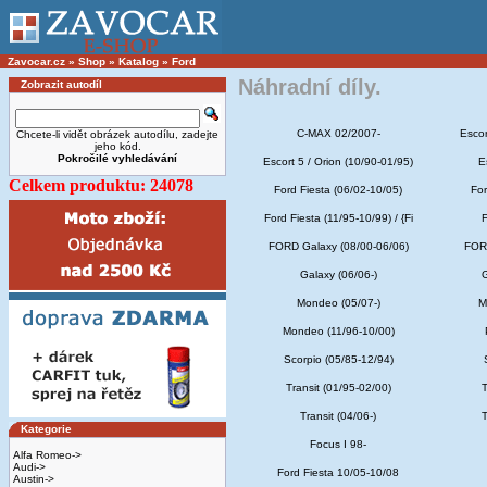
Zavocar.cz
»
Shop
»
Katalog
»
Ford
Náhradní díly.
Zobrazit autodíl
C-MAX 02/2007-
Escor
Chcete-li vidět obrázek autodílu, zadejte
jeho kód.
Pokročilé vyhledávání
Escort 5 / Orion (10/90-01/95)
E
Celkem produktu: 24078
Ford Fiesta (06/02-10/05)
For
Ford Fiesta (11/95-10/99) / {Fi
F
FORD Galaxy (08/00-06/06)
FORD
Galaxy (06/06-)
G
Mondeo (05/07-)
M
Mondeo (11/96-10/00)
Scorpio (05/85-12/94)
Transit (01/95-02/00)
T
Transit (04/06-)
T
Kategorie
Focus I 98-
Alfa Romeo->
Audi->
Ford Fiesta 10/05-10/08
Austin->