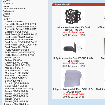
BMW->
Citroen->
Super slevy!!!
Dacia->
Daewoo/Chevrolet->
Daihatsu->
Dodge
Fiat->
Ford
->
C-MAX 02/2007-
Escort 3 / Orion (09/80-02/86)
Escort 4 / Orion (03/86-09/90)
sahara ventilátor chladiče Ford
mřížka
Escort 5 / Orion (10/90-01/95)
TRANSIT 95-00
Escort 6 (02/95-02/00)
538 Kč včetně DPH
Ford Fiesta (04/89-09/95) / {Fi
3479 Kč včetně DPH
Ford Fiesta (06/02-10/05)
Ford Fiesta (09/83-03/89)
Ford Fiesta (10/99-06/02) / {Fi
Ford Fiesta (11/95-10/99) / {Fi
Ford Fiesta 10/2008-
FORD Galaxy (06/06-)
FORD Galaxy (08/00-06/06)
FORD Galaxy (12/95-07/00)
Fusion (08/02-)
R.Zpětné zrcátko Ford FOCUS II 04-
L For
Galaxy (06/06-)
08 pro lak
Galaxy (08/00-06/06)
334 Kč včetně DPH
Maverick (10/93-01/98)
2005 Kč včetně DPH
Mondeo (05/07-)
Mondeo (05/93-10/96)
Mondeo (11/00-05/07)
Mondeo (11/96-10/00)
Puma (10/97-11/02)
S-MAX (06/06-)
Scorpio (05/85-12/94)
Sierra (01/87-04/93)
Tourneo Connect (01/04-)
L.kryt zrcátka pro lak Ford FOCUS C-
Přední v
Transit (01/95-02/00)
MAX na blinkr
Transit (02/00-04/06)
139 Kč včetně DPH
Transit (03/86-08/91)
549 Kč včetně DPH
Transit (04/06-)
Transit (09/91-12/94)
Focus C-Max (12/04-07)