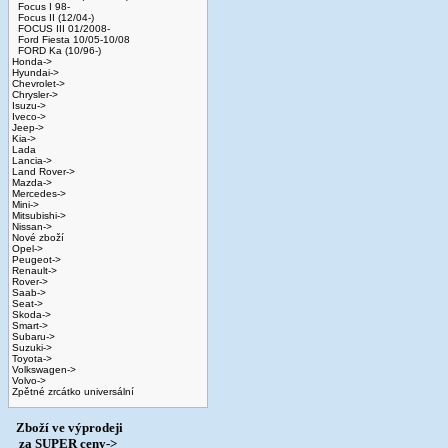
Focus I 98-
Focus II (12/04-)
FOCUS III 01/2008-
Ford Fiesta 10/05-10/08
FORD Ka (10/96-)
Honda->
Hyundai->
Chevrolet->
Chrysler->
Isuzu->
Iveco->
Jeep->
Kia->
Lada
Lancia->
Land Rover->
Mazda->
Mercedes->
Mini->
Mitsubishi->
Nissan->
Nové zboží
Opel->
Peugeot->
Renault->
Rover->
Saab->
Seat->
Skoda->
Smart->
Subaru->
Suzuki->
Toyota->
Volkswagen->
Volvo->
Zpětné zrcátko universální
Zboží ve výprodeji
­ za SUPER ceny->