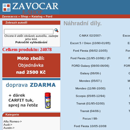
Zavocar.cz
»
Shop
»
Katalog
»
Ford
Náhradní díly.
Zobrazit autodíl
C-MAX 02/2007-
Escor
Chcete-li vidět obrázek autodílu, zadejte
jeho kód.
Pokročilé vyhledávání
Escort 5 / Orion (10/90-01/95)
E
Celkem produktu: 24078
Ford Fiesta (06/02-10/05)
For
Ford Fiesta (11/95-10/99) / {Fi
F
FORD Galaxy (08/00-06/06)
FORD
Galaxy (06/06-)
G
Mondeo (05/07-)
M
Mondeo (11/96-10/00)
Scorpio (05/85-12/94)
Transit (01/95-02/00)
T
Transit (04/06-)
T
Kategorie
Focus I 98-
Alfa Romeo->
Audi->
Ford Fiesta 10/05-10/08
Austin->