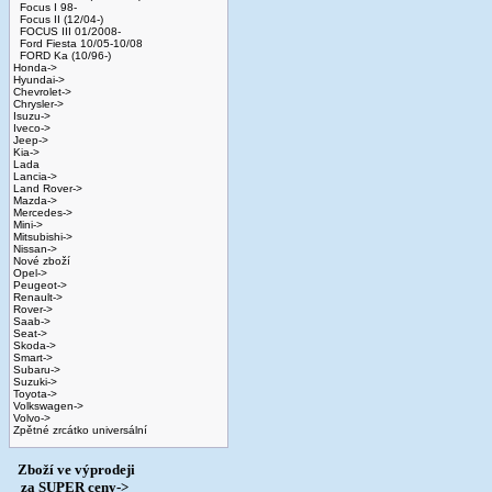
Focus I 98-
Focus II (12/04-)
FOCUS III 01/2008-
Ford Fiesta 10/05-10/08
FORD Ka (10/96-)
Honda->
Hyundai->
Chevrolet->
Chrysler->
Isuzu->
Iveco->
Jeep->
Kia->
Lada
Lancia->
Land Rover->
Mazda->
Mercedes->
Mini->
Mitsubishi->
Nissan->
Nové zboží
Opel->
Peugeot->
Renault->
Rover->
Saab->
Seat->
Skoda->
Smart->
Subaru->
Suzuki->
Toyota->
Volkswagen->
Volvo->
Zpětné zrcátko universální
Zboží ve výprodeji
­ za SUPER ceny->