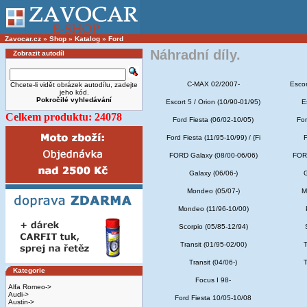
Zavocar.cz
»
Shop
»
Katalog
»
Ford
Náhradní díly.
Zobrazit autodíl
C-MAX 02/2007-
Escor
Chcete-li vidět obrázek autodílu, zadejte
jeho kód.
Pokročilé vyhledávání
Escort 5 / Orion (10/90-01/95)
E
Celkem produktu: 24078
Ford Fiesta (06/02-10/05)
For
Ford Fiesta (11/95-10/99) / {Fi
F
FORD Galaxy (08/00-06/06)
FORD
Galaxy (06/06-)
G
Mondeo (05/07-)
M
Mondeo (11/96-10/00)
Scorpio (05/85-12/94)
Transit (01/95-02/00)
T
Transit (04/06-)
T
Kategorie
Focus I 98-
Alfa Romeo->
Audi->
Ford Fiesta 10/05-10/08
Austin->