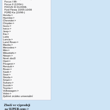
Focus I 98-
Focus II (12/04-)
FOCUS III 01/2008-
Ford Fiesta 10/05-10/08
FORD Ka (10/96-)
Honda->
Hyundai->
Chevrolet->
Chrysler->
Isuzu->
Iveco->
Jeep->
Kia->
Lada
Lancia->
Land Rover->
Mazda->
Mercedes->
Mini->
Mitsubishi->
Nissan->
Nové zboží
Opel->
Peugeot->
Renault->
Rover->
Saab->
Seat->
Skoda->
Smart->
Subaru->
Suzuki->
Toyota->
Volkswagen->
Volvo->
Zpětné zrcátko universální
Zboží ve výprodeji
­ za SUPER ceny->