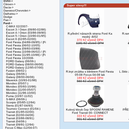
BMW->
Citroen->
Super slevy!!!
Dacia->
Daewoo/Chevrolet->
Daihatsu->
Dodge
Fiat->
Ford
->
C-MAX 02/2007-
Escort 3 / Orion (09/80-02/86)
Escort 4 / Orion (03/86-09/90)
R.přední nárazník strana Ford Ka
R.ra
Escort 5 / Orion (10/90-01/95)
modrý -8/02
Escort 6 (02/95-02/00)
370 Kč včetně DPH
Ford Fiesta (04/89-09/95) / {Fi
1181 Kč včetně DPH
Ford Fiesta (06/02-10/05)
Ford Fiesta (09/83-03/89)
Ford Fiesta (10/99-06/02) / {Fi
Ford Fiesta (11/95-10/99) / {Fi
Ford Fiesta 10/2008-
FORD Galaxy (06/06-)
FORD Galaxy (08/00-06/06)
FORD Galaxy (12/95-07/00)
Fusion (08/02-)
R.kryt zrcátka s blinkrem Ford Fiesta
L.Sklo
Galaxy (06/06-)
05-08 Focus 04-08 lak
Galaxy (08/00-06/06)
189 Kč včetně DPH
Maverick (10/93-01/98)
560 Kč včetně DPH
Mondeo (05/07-)
Mondeo (05/93-10/96)
Mondeo (11/00-05/07)
Mondeo (11/96-10/00)
Puma (10/97-11/02)
S-MAX (06/06-)
Scorpio (05/85-12/94)
Sierra (01/87-04/93)
Tourneo Connect (01/04-)
Kulový kloub čep SPODNÍ RAMENE
PŘE
Transit (01/95-02/00)
Ford Transit 00- CONNECT
Transit (02/00-04/06)
333 Kč včetně DPH
Transit (03/86-08/91)
901 Kč včetně DPH
Transit (04/06-)
Transit (09/91-12/94)
Focus C-Max (12/04-07)