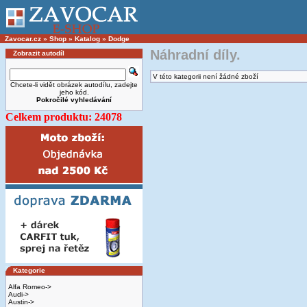
Zavocar.cz
»
Shop
»
Katalog
»
Dodge
Náhradní díly.
Zobrazit autodíl
V této kategorii není žádné zboží
Chcete-li vidět obrázek autodílu, zadejte
jeho kód.
Pokročilé vyhledávání
Celkem produktu: 24078
Kategorie
Alfa Romeo->
Audi->
Austin->