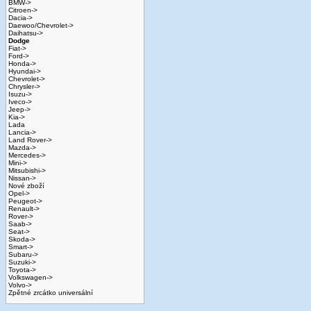
BMW->
Citroen->
Dacia->
Daewoo/Chevrolet->
Daihatsu->
Dodge
Fiat->
Ford->
Honda->
Hyundai->
Chevrolet->
Chrysler->
Isuzu->
Iveco->
Jeep->
Kia->
Lada
Lancia->
Land Rover->
Mazda->
Mercedes->
Mini->
Mitsubishi->
Nissan->
Nové zboží
Opel->
Peugeot->
Renault->
Rover->
Saab->
Seat->
Skoda->
Smart->
Subaru->
Suzuki->
Toyota->
Volkswagen->
Volvo->
Zpětné zrcátko universální