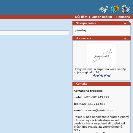
Můj účet
|
Obsah košíku
|
Pokladna
Nákupní košík
..prázdný
Hodnocení
Dobrý materiál a super na voze sedí!je
to jak original !!! M ..
Kontakt
Kontakt na prodejce
mobil:
+420 602 243 779
Tel.:
+420 321 714 583
e-mail:
zavocar@centrum.cz
Pokud u nás nenaleznete Vámi hledaný
díl neváhejte a kontaktujte našeho
prodejce který se pokusí díl zajistit od
jiných dodavatelu za velmi výhodné
ceny.