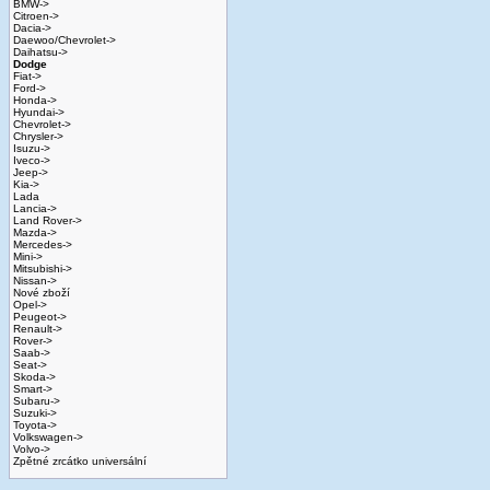
BMW->
Citroen->
Dacia->
Daewoo/Chevrolet->
Daihatsu->
Dodge
Fiat->
Ford->
Honda->
Hyundai->
Chevrolet->
Chrysler->
Isuzu->
Iveco->
Jeep->
Kia->
Lada
Lancia->
Land Rover->
Mazda->
Mercedes->
Mini->
Mitsubishi->
Nissan->
Nové zboží
Opel->
Peugeot->
Renault->
Rover->
Saab->
Seat->
Skoda->
Smart->
Subaru->
Suzuki->
Toyota->
Volkswagen->
Volvo->
Zpětné zrcátko universální