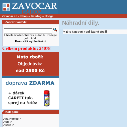
Zavocar.cz
»
Shop
»
Katalog
»
Dodge
Náhradní díly.
Zobrazit autodíl
V této kategorii není žádné zboží
Chcete-li vidět obrázek autodílu, zadejte
jeho kód.
Pokročilé vyhledávání
Celkem produktu: 24078
Kategorie
Alfa Romeo->
Audi->
Austin->