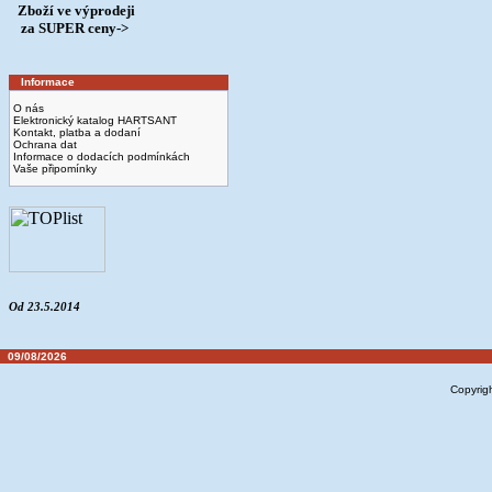
Zboží ve výprodeji
­ za SUPER ceny->
Informace
O nás
Elektronický katalog HARTSANT
Kontakt, platba a dodaní
Ochrana dat
Informace o dodacích podmínkách
Vaše připomínky
Od 23.5.2014
09/08/2026
Copyrig