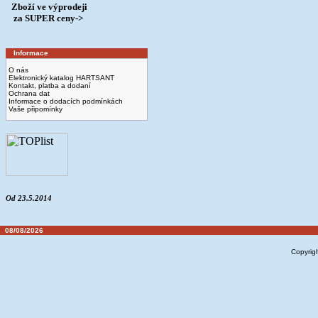
Zboží ve výprodeji
­ za SUPER ceny->
Informace
O nás
Elektronický katalog HARTSANT
Kontakt, platba a dodaní
Ochrana dat
Informace o dodacích podmínkách
Vaše připomínky
Od 23.5.2014
08/08/2026
Copyrig