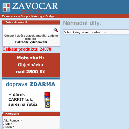
Zavocar.cz
»
Shop
»
Katalog
»
Dodge
Náhradní díly.
Zobrazit autodíl
V této kategorii není žádné zboží
Chcete-li vidět obrázek autodílu, zadejte
jeho kód.
Pokročilé vyhledávání
Celkem produktu: 24078
Kategorie
Alfa Romeo->
Audi->
Austin->