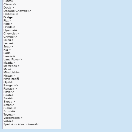
BMW->
Citroen->
Dacia->
Daewoo/Chevrolet->
Daihatsu->
Dodge
Fiat->
Ford->
Honda->
Hyundai->
Chevrolet->
Chrysler->
Isuzu->
Iveco->
Jeep->
Kia->
Lada
Lancia->
Land Rover->
Mazda->
Mercedes->
Mini->
Mitsubishi->
Nissan->
Nové zboží
Opel->
Peugeot->
Renault->
Rover->
Saab->
Seat->
Skoda->
Smart->
Subaru->
Suzuki->
Toyota->
Volkswagen->
Volvo->
Zpětné zrcátko universální