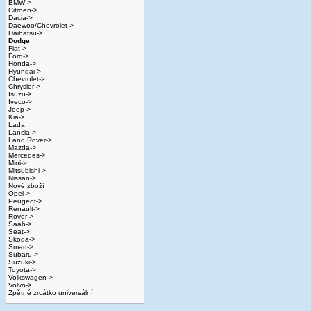
BMW->
Citroen->
Dacia->
Daewoo/Chevrolet->
Daihatsu->
Dodge
Fiat->
Ford->
Honda->
Hyundai->
Chevrolet->
Chrysler->
Isuzu->
Iveco->
Jeep->
Kia->
Lada
Lancia->
Land Rover->
Mazda->
Mercedes->
Mini->
Mitsubishi->
Nissan->
Nové zboží
Opel->
Peugeot->
Renault->
Rover->
Saab->
Seat->
Skoda->
Smart->
Subaru->
Suzuki->
Toyota->
Volkswagen->
Volvo->
Zpětné zrcátko universální