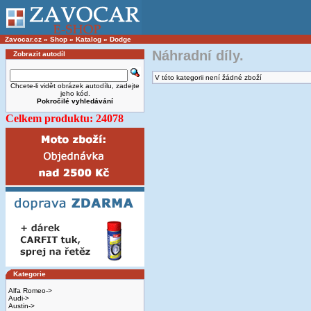
Zavocar.cz
»
Shop
»
Katalog
»
Dodge
Náhradní díly.
Zobrazit autodíl
V této kategorii není žádné zboží
Chcete-li vidět obrázek autodílu, zadejte
jeho kód.
Pokročilé vyhledávání
Celkem produktu: 24078
Kategorie
Alfa Romeo->
Audi->
Austin->