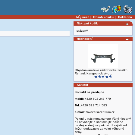
Můj účet
|
Obsah košíku
|
Pokladna
Nákupní košík
..prázdný
Hodnocení
Objednávám levé elektronické zrcátko
Renault Kangoo rok výro ..
Kontakt
Kontakt na prodejce
mobil:
+420 602 243 779
Tel.:
+420 321 714 583
e-mail:
zavocar@centrum.cz
Pokud u nás nenaleznete Vámi hledaný
díl neváhejte a kontaktujte našeho
prodejce který se pokusí díl zajistit od
jiných dodavatelu za velmi výhodné
ceny.