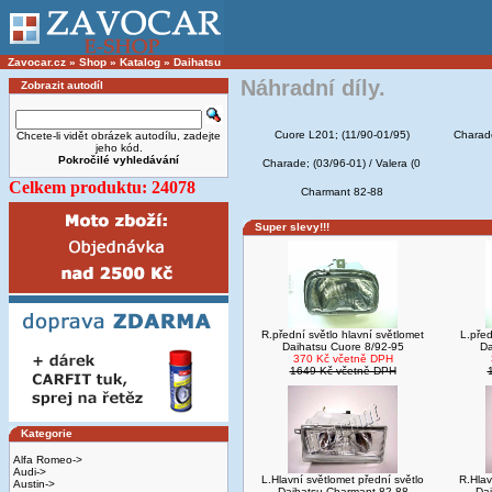
Zavocar.cz
»
Shop
»
Katalog
»
Daihatsu
Náhradní díly.
Zobrazit autodíl
Cuore L201; (11/90-01/95)
Charad
Chcete-li vidět obrázek autodílu, zadejte
jeho kód.
Pokročilé vyhledávání
Charade; (03/96-01) / Valera (0
Celkem produktu: 24078
Charmant 82-88
Super slevy!!!
R.přední světlo hlavní světlomet
L.před
Daihatsu Cuore 8/92-95
Da
370 Kč včetně DPH
1649 Kč včetně DPH
Kategorie
Alfa Romeo->
Audi->
L.Hlavní světlomet přední světlo
R.Hlav
Austin->
Daihatsu Charmant 82-88
Da