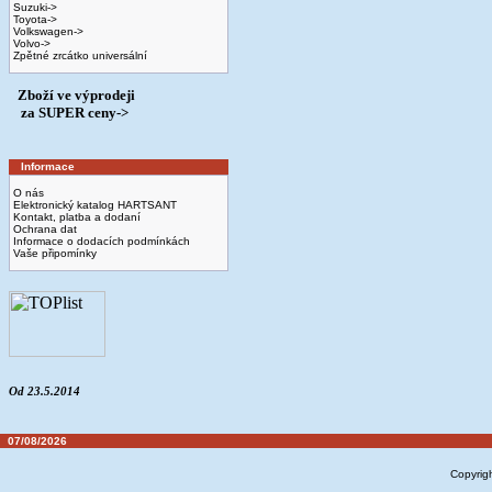
Suzuki->
Toyota->
Volkswagen->
Volvo->
Zpětné zrcátko universální
Zboží ve výprodeji
­ za SUPER ceny->
Informace
O nás
Elektronický katalog HARTSANT
Kontakt, platba a dodaní
Ochrana dat
Informace o dodacích podmínkách
Vaše připomínky
Od 23.5.2014
07/08/2026
Copyrig