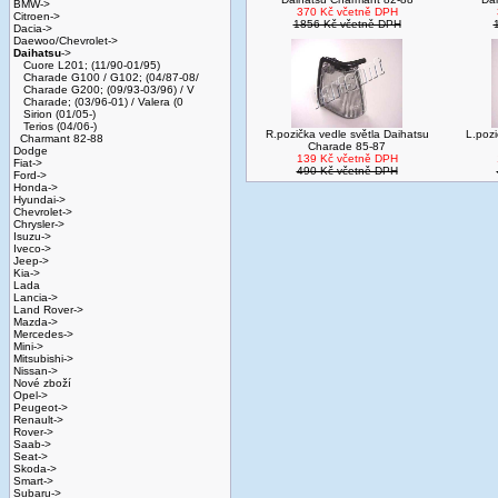
BMW->
370 Kč včetně DPH
Citroen->
1856 Kč včetně DPH
Dacia->
Daewoo/Chevrolet->
Daihatsu
->
Cuore L201; (11/90-01/95)
Charade G100 / G102; (04/87-08/
Charade G200; (09/93-03/96) / V
Charade; (03/96-01) / Valera (0
Sirion (01/05-)
Terios (04/06-)
R.pozička vedle světla Daihatsu
L.pozi
Charmant 82-88
Charade 85-87
Dodge
139 Kč včetně DPH
Fiat->
490 Kč včetně DPH
Ford->
Honda->
Hyundai->
Chevrolet->
Chrysler->
Isuzu->
Iveco->
Jeep->
Kia->
Lada
Lancia->
Land Rover->
Mazda->
Mercedes->
Mini->
Mitsubishi->
Nissan->
Nové zboží
Opel->
Peugeot->
Renault->
Rover->
Saab->
Seat->
Skoda->
Smart->
Subaru->