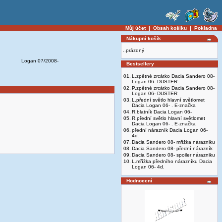
Můj účet
|
Obsah košíku
|
Pokladna
Nákupní košík
..prázdný
Logan 07/2008-
Bestsellery
01.
L.zpětné zrcátko Dacia Sandero 08-
Logan 06- DUSTER
02.
P.zpětné zrcátko Dacia Sandero 08-
Logan 06- DUSTER
03.
L.přední světlo hlavní světlomet
Dacia Logan 06- . E-značka
04.
R.blatník Dacia Logan 06-
05.
R.přední světlo hlavní světlomet
Dacia Logan 06- . E-značka
06.
přední nárazník Dacia Logan 06-
4d.
07.
Dacia Sandero 08- mřížka nárazniku
08.
Dacia Sandero 08- přední nárazník
09.
Dacia Sandero 08- spoiler nárazniku
10.
L.mřížka předního nárazníku Dacia
Logan 06- 4d.
Hodnocení