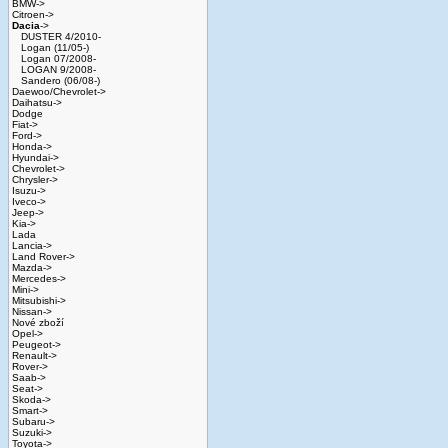
BMW->
Citroen->
Dacia
->
DUSTER 4/2010-
Logan (11/05-)
Logan 07/2008-
LOGAN 9/2008-
Sandero (06/08-)
Daewoo/Chevrolet->
Daihatsu->
Dodge
Fiat->
Ford->
Honda->
Hyundai->
Chevrolet->
Chrysler->
Isuzu->
Iveco->
Jeep->
Kia->
Lada
Lancia->
Land Rover->
Mazda->
Mercedes->
Mini->
Mitsubishi->
Nissan->
Nové zboží
Opel->
Peugeot->
Renault->
Rover->
Saab->
Seat->
Skoda->
Smart->
Subaru->
Suzuki->
Toyota->