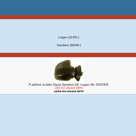
Logan (11/05-)
Sandero (06/08-)
P.zpětné zrcátko Dacia Sandero 08- Logan 06- DUSTER
260 Kč včetně DPH
1201 Kč včetně DPH