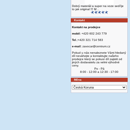
Dobrý materiál a super na voze sedí!je
to jak original !!! M ..
Kontakt
Kontakt na prodejce
mobil:
+420 602 243 779
Tel.:
+420 321 714 583
e-mail:
zavocar@centrum.cz
Pokud u nás nenaleznete Vámi hledaný
díl neváhejte a kontaktujte našeho
prodejce který se pokusí díl zajistit od
jiných dodavatelu za velmi výhodné
ceny.
Po - Pá
8:00 - 12:00 a 12:30 - 17:00
Měna