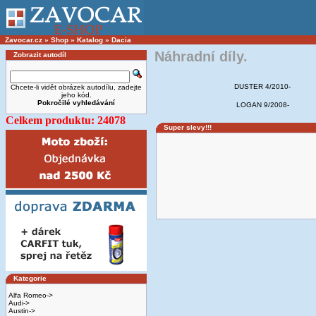
Zavocar.cz
»
Shop
»
Katalog
»
Dacia
Náhradní díly.
Zobrazit autodíl
DUSTER 4/2010-
Chcete-li vidět obrázek autodílu, zadejte
jeho kód.
Pokročilé vyhledávání
LOGAN 9/2008-
Celkem produktu: 24078
Super slevy!!!
Kategorie
Alfa Romeo->
Audi->
Austin->