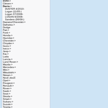
BMW->
Citroen->
Dacia
->
DUSTER 4/2010-
Logan (11/05-)
Logan 07/2008-
LOGAN 9/2008-
Sandero (06/08-)
Daewoo/Chevrolet->
Daihatsu->
Dodge
Fiat->
Ford->
Honda->
Hyundai->
Chevrolet->
Chrysler->
Isuzu->
Iveco->
Jeep->
Kia->
Lada
Lancia->
Land Rover->
Mazda->
Mercedes->
Mini->
Mitsubishi->
Nissan->
Nové zboží
Opel->
Peugeot->
Renault->
Rover->
Saab->
Seat->
Skoda->
Smart->
Subaru->
Suzuki->
Toyota->