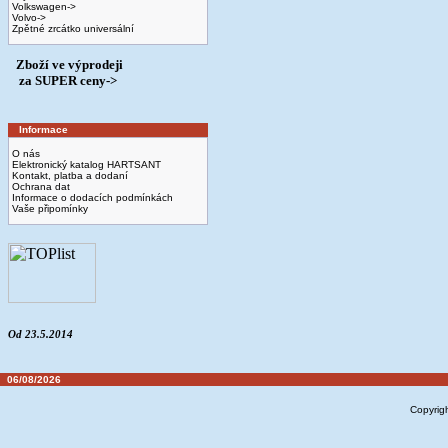
Volkswagen->
Volvo->
Zpětné zrcátko universální
Zboží ve výprodeji
­ za SUPER ceny->
Informace
O nás
Elektronický katalog HARTSANT
Kontakt, platba a dodaní
Ochrana dat
Informace o dodacích podmínkách
Vaše připomínky
Od 23.5.2014
06/08/2026
Copyrig