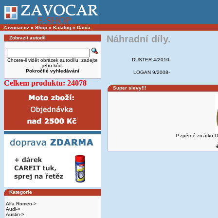
Zavocar.cz
»
Shop
»
Katalog
»
Dacia
Náhradní díly.
Zobrazit autodíl
DUSTER 4/2010-
Chcete-li vidět obrázek autodílu, zadejte
jeho kód.
Pokročilé vyhledávání
LOGAN 9/2008-
Celkem produktu: 24078
Super slevy!!!
P.zpětné zrcátko
Kategorie
Alfa Romeo->
Audi->
Austin->