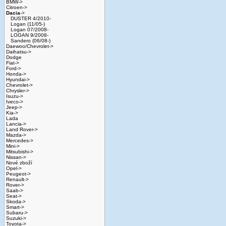
BMW->
Citroen->
Dacia
->
DUSTER 4/2010-
Logan (11/05-)
Logan 07/2008-
LOGAN 9/2008-
Sandero (06/08-)
Daewoo/Chevrolet->
Daihatsu->
Dodge
Fiat->
Ford->
Honda->
Hyundai->
Chevrolet->
Chrysler->
Isuzu->
Iveco->
Jeep->
Kia->
Lada
Lancia->
Land Rover->
Mazda->
Mercedes->
Mini->
Mitsubishi->
Nissan->
Nové zboží
Opel->
Peugeot->
Renault->
Rover->
Saab->
Seat->
Skoda->
Smart->
Subaru->
Suzuki->
Toyota->