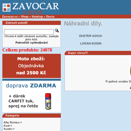
Zavocar.cz
»
Shop
»
Katalog
»
Dacia
Náhradní díly.
Zobrazit autodíl
DUSTER 4/2010-
Chcete-li vidět obrázek autodílu, zadejte
jeho kód.
Pokročilé vyhledávání
LOGAN 9/2008-
Celkem produktu: 24078
Super slevy!!!
P.zpětné zrcátko
Kategorie
Alfa Romeo->
Audi->
Austin->