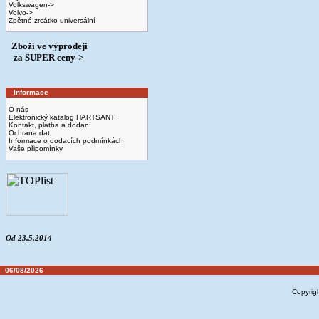
Volkswagen->
Volvo->
Zpětné zrcátko universální
Zboží ve výprodeji
­ za SUPER ceny->
Informace
O nás
Elektronický katalog HARTSANT
Kontakt, platba a dodaní
Ochrana dat
Informace o dodacích podmínkách
Vaše připomínky
Od 23.5.2014
06/08/2026
Copyrig