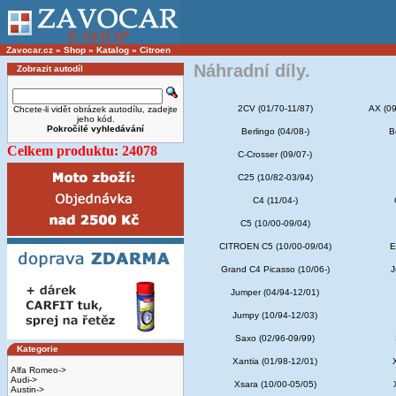
Zavocar.cz
»
Shop
»
Katalog
»
Citroen
Náhradní díly.
Zobrazit autodíl
2CV (01/70-11/87)
AX (09
Chcete-li vidět obrázek autodílu, zadejte
jeho kód.
Pokročilé vyhledávání
Berlingo (04/08-)
B
Celkem produktu: 24078
C-Crosser (09/07-)
C25 (10/82-03/94)
C4 (11/04-)
C5 (10/00-09/04)
CITROEN C5 (10/00-09/04)
E
Grand C4 Picasso (10/06-)
J
Jumper (04/94-12/01)
Jumpy (10/94-12/03)
Saxo (02/96-09/99)
Kategorie
Xantia (01/98-12/01)
Alfa Romeo->
Audi->
Xsara (10/00-05/05)
Austin->