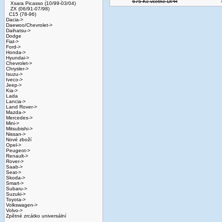
675 Kč včetně DPH
Xsara Picasso (10/99-03/04)
ZX (06/91-07/98)
C15 (78-96)
Dacia->
Daewoo/Chevrolet->
Daihatsu->
Dodge
Fiat->
Ford->
Honda->
Hyundai->
Chevrolet->
Chrysler->
Isuzu->
Iveco->
Jeep->
Kia->
Lada
Lancia->
Land Rover->
Mazda->
Mercedes->
Mini->
Mitsubishi->
Nissan->
Nové zboží
Opel->
Peugeot->
Renault->
Rover->
Saab->
Seat->
Skoda->
Smart->
Subaru->
Suzuki->
Toyota->
Volkswagen->
Volvo->
Zpětné zrcátko universální