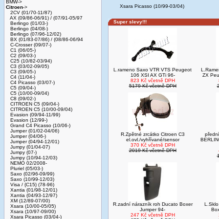
BMW->
Xsara Picasso (10/99-03/04)
Citroen
->
2CV (01/70-11/87)
AX (09/86-06/91) / (07/91-05/97
Super slevy!!!
Berlingo (01/03-)
Berlingo (04/08-)
Berlingo (07/96-12/02)
BX (01/83-07/86) / (08/86-06/94
C-Crosser (09/07-)
C1 (06/05-)
C2 (09/03-)
C25 (10/82-03/94)
C3 (03/02-09/05)
L.rameno Saxo VTR VTS Peugeot
L.Ramen
C3 (09/05-)
106 XSI AX GTi 96-
ZX Pe
C4 (11/04-)
823 Kč včetně DPH
C4 Picasso (03/07-)
5179 Kč včetně DPH
C5 (09/04-)
C5 (10/00-09/04)
C8 (09/02-)
CITROEN C5 (09/04-)
CITROEN C5 (10/00-09/04)
Evasion (09/94-11/99)
Evasion (12/99-)
Grand C4 Picasso (10/06-)
Jumper (01/02-04/06)
R.Zpětné zrcátko Citroen C3
přední
Jumper (04/06-)
el.ovl./vyhřívané/sensor
BERLIN
Jumper (04/94-12/01)
370 Kč včetně DPH
Jumpy (01/04-07)
2019 Kč včetně DPH
Jumpy (07-)
Jumpy (10/94-12/03)
NEMO 02/2008-
Pluriel (05/03-)
Saxo (02/96-09/99)
Saxo (10/99-12/03)
Visa / {C15} (78-96)
Xantia (01/98-12/01)
Xantia (04/93-12/97)
XM (12/89-07/00)
R.zadní nárazník roh Ducato Boxer
L.Sklo
Xsara (10/00-05/05)
Jumper 94-
Box
Xsara (10/97-09/00)
247 Kč včetně DPH
Xsara Picasso (03/04-)