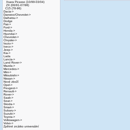
Xsara Picasso (10/99-03/04)
ZX (06/91-07/98)
C15 (78-96)
Dacia->
Daewoo/Chevrolet->
Daihatsu->
Dodge
Fiat->
Ford->
Honda->
Hyundai->
Chevrolet->
Chrysler->
Isuzu->
Iveco->
Jeep->
Kia->
Lada
Lancia->
Land Rover->
Mazda->
Mercedes->
Mini->
Mitsubishi->
Nissan->
Nové zboží
Opel->
Peugeot->
Renault->
Rover->
Saab->
Seat->
Skoda->
Smart->
Subaru->
Suzuki->
Toyota->
Volkswagen->
Volvo->
Zpětné zrcátko universální