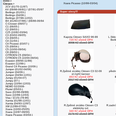
BMW->
Xsara Picasso (10/99-03/04)
Citroen
->
2CV (01/70-11/87)
AX (09/86-06/91) / (07/91-05/97
Super slevy!!!
Berlingo (01/03-)
Berlingo (04/08-)
Berlingo (07/96-12/02)
BX (01/83-07/86) / (08/86-06/94
C-Crosser (09/07-)
C1 (06/05-)
C2 (09/03-)
C25 (10/82-03/94)
C3 (03/02-09/05)
Kapota Citroen SAXO 96-99
L.Sklo
C3 (09/05-)
720 Kč včetně DPH
Ber
C4 (11/04-)
3998 Kč včetně DPH
C4 Picasso (03/07-)
C5 (09/04-)
C5 (10/00-09/04)
C8 (09/02-)
CITROEN C5 (09/04-)
CITROEN C5 (10/00-09/04)
Evasion (09/94-11/99)
Evasion (12/99-)
Grand C4 Picasso (10/06-)
Jumper (01/02-04/06)
R.Zpětné zrcátko Citroen C3 02-09
předn
Jumper (04/06-)
el./vyhř./sensor
Jumper (04/94-12/01)
463 Kč včetně DPH
Jumpy (01/04-07)
2017 Kč včetně DPH
Jumpy (07-)
Jumpy (10/94-12/03)
NEMO 02/2008-
Pluriel (05/03-)
Saxo (02/96-09/99)
Saxo (10/99-12/03)
Visa / {C15} (78-96)
Xantia (01/98-12/01)
Xantia (04/93-12/97)
R.Zpětné zrcátko Citroen C3
R.zadní
XM (12/89-07/00)
elektricky ovl.
Xsara (10/00-05/05)
340 Kč včetně DPH
Xsara (10/97-09/00)
2174 Kč včetně DPH
Xsara Picasso (03/04-)