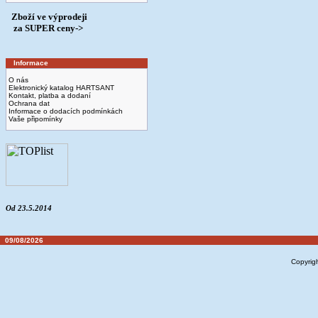
Zboží ve výprodeji
­ za SUPER ceny->
Informace
O nás
Elektronický katalog HARTSANT
Kontakt, platba a dodaní
Ochrana dat
Informace o dodacích podmínkách
Vaše připomínky
Od 23.5.2014
09/08/2026
Copyrig