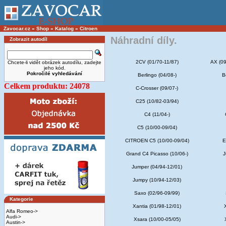
Zavocar.cz
»
Shop
»
Katalog
»
Citroen
Náhradní díly.
Zobrazit autodíl
2CV (01/70-11/87)
AX (09
Chcete-li vidět obrázek autodílu, zadejte
jeho kód.
Pokročilé vyhledávání
Berlingo (04/08-)
B
Celkem produktu: 24078
C-Crosser (09/07-)
C25 (10/82-03/94)
C4 (11/04-)
C5 (10/00-09/04)
CITROEN C5 (10/00-09/04)
E
Grand C4 Picasso (10/06-)
J
Jumper (04/94-12/01)
Jumpy (10/94-12/03)
Saxo (02/96-09/99)
Kategorie
Xantia (01/98-12/01)
Alfa Romeo->
Audi->
Xsara (10/00-05/05)
Austin->