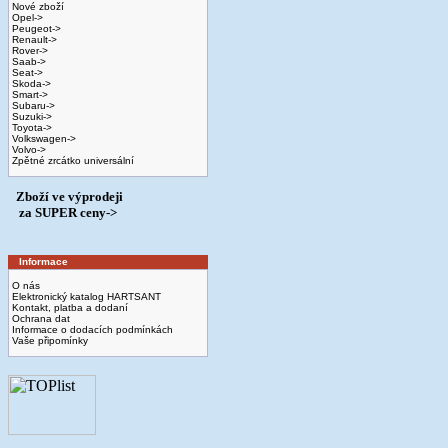
Nové zboží
Opel->
Peugeot->
Renault->
Rover->
Saab->
Seat->
Skoda->
Smart->
Subaru->
Suzuki->
Toyota->
Volkswagen->
Volvo->
Zpětné zrcátko universální
Zboží ve výprodeji
­ za SUPER ceny->
Informace
O nás
Elektronický katalog HARTSANT
Kontakt, platba a dodaní
Ochrana dat
Informace o dodacích podmínkách
Vaše připomínky