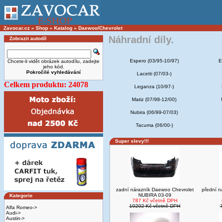
Zavocar.cz
»
Shop
»
Katalog
»
Daewoo/Chevrolet
Náhradní díly.
Zobrazit autodíl
Espero (03/95-10/97)
E
Chcete-li vidět obrázek autodílu, zadejte
jeho kód.
Pokročilé vyhledávání
Lacetti (07/03-)
Celkem produktu: 24078
Leganza (10/97-)
Matiz (07/98-12/00)
Nubira (06/99-07/03)
Tacuma (06/00-)
Super slevy!!!
zadní nárazník Daewoo Chevrolet
přední 
NUBIRA 03-09
Kategorie
787 Kč včetně DPH
10202 Kč včetně DPH
Alfa Romeo->
Audi->
Austin->