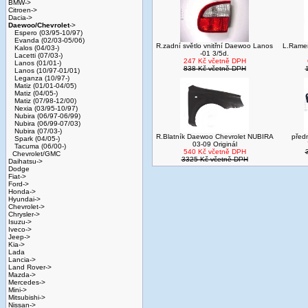
BMW->
Citroen->
Dacia->
Daewoo/Chevrolet
->
Espero (03/95-10/97)
Evanda (02/03-05/06)
R.zadní světlo vnitřní Daewoo Lanos
L.Rame
Kalos (04/03-)
-01 3/5d.
Lacetti (07/03-)
247 Kč včetně DPH
Lanos (01/01-)
838 Kč včetně DPH
Lanos (10/97-01/01)
Leganza (10/97-)
Matiz (01/01-04/05)
Matiz (04/05-)
Matiz (07/98-12/00)
Nexia (03/95-10/97)
Nubira (06/97-06/99)
Nubira (06/99-07/03)
Nubira (07/03-)
R.Blatník Daewoo Chevrolet NUBIRA
před
Spark (04/05-)
03-09 Originál
Tacuma (06/00-)
540 Kč včetně DPH
Chevrolet/GMC
3325 Kč včetně DPH
Daihatsu->
Dodge
Fiat->
Ford->
Honda->
Hyundai->
Chevrolet->
Chrysler->
Isuzu->
Iveco->
Jeep->
Kia->
Lada
Lancia->
Land Rover->
Mazda->
Mercedes->
Mini->
Mitsubishi->
Nissan->