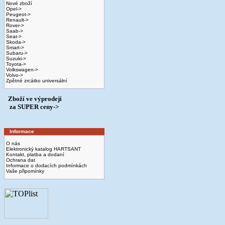
Nové zboží
Opel->
Peugeot->
Renault->
Rover->
Saab->
Seat->
Skoda->
Smart->
Subaru->
Suzuki->
Toyota->
Volkswagen->
Volvo->
Zpětné zrcátko universální
Zboží ve výprodeji
­ za SUPER ceny->
Informace
O nás
Elektronický katalog HARTSANT
Kontakt, platba a dodaní
Ochrana dat
Informace o dodacích podmínkách
Vaše připomínky