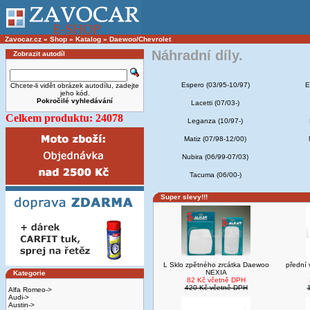
Zavocar.cz
»
Shop
»
Katalog
»
Daewoo/Chevrolet
Náhradní díly.
Zobrazit autodíl
Espero (03/95-10/97)
E
Chcete-li vidět obrázek autodílu, zadejte
jeho kód.
Pokročilé vyhledávání
Lacetti (07/03-)
Celkem produktu: 24078
Leganza (10/97-)
Matiz (07/98-12/00)
Nubira (06/99-07/03)
Tacuma (06/00-)
Super slevy!!!
L Sklo zpětného zrcátka Daewoo
přední
NEXIA
Kategorie
82 Kč včetně DPH
420 Kč včetně DPH
Alfa Romeo->
Audi->
Austin->