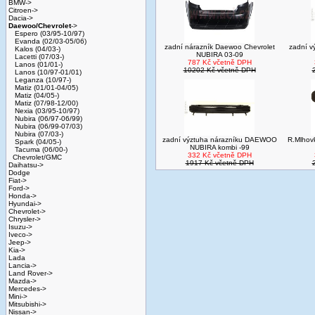
BMW->
Citroen->
Dacia->
Daewoo/Chevrolet
->
Espero (03/95-10/97)
Evanda (02/03-05/06)
zadní nárazník Daewoo Chevrolet
zadní 
Kalos (04/03-)
NUBIRA 03-09
Lacetti (07/03-)
787 Kč včetně DPH
Lanos (01/01-)
10202 Kč včetně DPH
Lanos (10/97-01/01)
Leganza (10/97-)
Matiz (01/01-04/05)
Matiz (04/05-)
Matiz (07/98-12/00)
Nexia (03/95-10/97)
Nubira (06/97-06/99)
Nubira (06/99-07/03)
Nubira (07/03-)
zadní výztuha nárazníku DAEWOO
R.Mlhov
Spark (04/05-)
NUBIRA kombi -99
Tacuma (06/00-)
332 Kč včetně DPH
Chevrolet/GMC
1917 Kč včetně DPH
Daihatsu->
Dodge
Fiat->
Ford->
Honda->
Hyundai->
Chevrolet->
Chrysler->
Isuzu->
Iveco->
Jeep->
Kia->
Lada
Lancia->
Land Rover->
Mazda->
Mercedes->
Mini->
Mitsubishi->
Nissan->