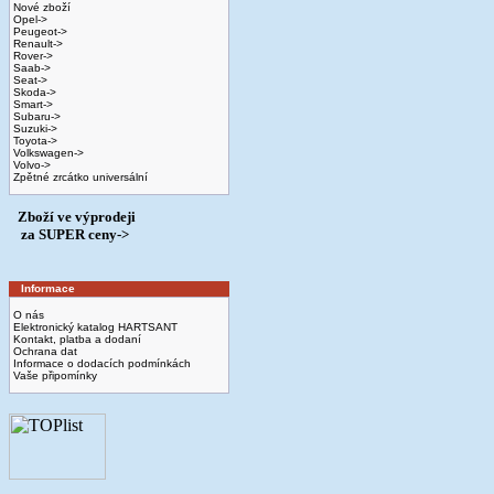
Nové zboží
Opel->
Peugeot->
Renault->
Rover->
Saab->
Seat->
Skoda->
Smart->
Subaru->
Suzuki->
Toyota->
Volkswagen->
Volvo->
Zpětné zrcátko universální
Zboží ve výprodeji
­ za SUPER ceny->
Informace
O nás
Elektronický katalog HARTSANT
Kontakt, platba a dodaní
Ochrana dat
Informace o dodacích podmínkách
Vaše připomínky