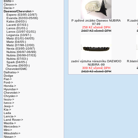
BMW->
Citroen->
Dacia->
Daewoo/Chevrolet
->
Espero (03/95-10/97)
Evanda (02/03-05/06)
P zpětné zrcátko Daewoo NUBIRA
R.zadní
Kalos (04/03-)
97-99
Lacetti (07/03-)
258 Kč včetně DPH
Lanos (01/01-)
2447 Kč včetně DPH
Lanos (10/97-01/01)
Leganza (10/97-)
Matiz (01/01-04/05)
Matiz (04/05-)
Matiz (07/98-12/00)
Nexia (03/95-10/97)
Nubira (06/97-06/99)
Nubira (06/99-07/03)
Nubira (07/03-)
zadní výztuha nárazníku DAEWOO
R.blatn
Spark (04/05-)
NUBIRA -99
Tacuma (06/00-)
309 Kč včetně DPH
Chevrolet/GMC
2410 Kč včetně DPH
Daihatsu->
Dodge
Fiat->
Ford->
Honda->
Hyundai->
Chevrolet->
Chrysler->
Isuzu->
Iveco->
Jeep->
Kia->
Lada
Lancia->
Land Rover->
Mazda->
Mercedes->
Mini->
Mitsubishi->
Nissan->