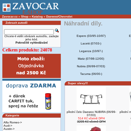
Zavocar.cz
»
Shop
»
Katalog
»
Daewoo/Chevrolet
Náhradní díly.
Zobrazit autodíl
Espero (03/95-10/97)
E
Chcete-li vidět obrázek autodílu, zadejte
jeho kód.
Pokročilé vyhledávání
Lacetti (07/03-)
Celkem produktu: 24078
Leganza (10/97-)
Matiz (07/98-12/00)
Nubira (06/99-07/03)
Tacuma (06/00-)
Super slevy!!!
přední čelo Daewoo NUBIRA (06/99-
přední 
07/03)
Kategorie
514 Kč včetně DPH
3205 Kč včetně DPH
Alfa Romeo->
Audi->
Austin->