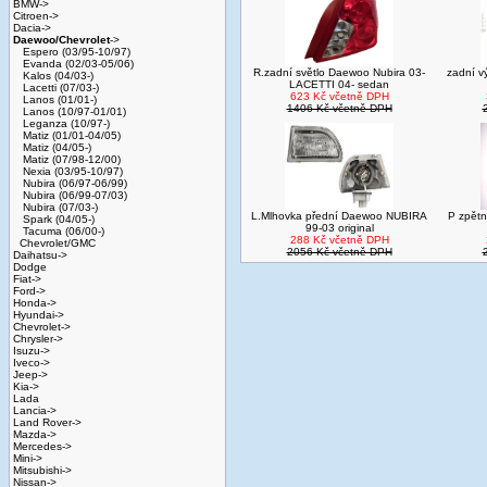
BMW->
Citroen->
Dacia->
Daewoo/Chevrolet
->
Espero (03/95-10/97)
Evanda (02/03-05/06)
R.zadní světlo Daewoo Nubira 03-
zadní 
Kalos (04/03-)
LACETTI 04- sedan
Lacetti (07/03-)
623 Kč včetně DPH
Lanos (01/01-)
1406 Kč včetně DPH
Lanos (10/97-01/01)
Leganza (10/97-)
Matiz (01/01-04/05)
Matiz (04/05-)
Matiz (07/98-12/00)
Nexia (03/95-10/97)
Nubira (06/97-06/99)
Nubira (06/99-07/03)
Nubira (07/03-)
L.Mlhovka přední Daewoo NUBIRA
P zpět
Spark (04/05-)
99-03 original
Tacuma (06/00-)
288 Kč včetně DPH
Chevrolet/GMC
2056 Kč včetně DPH
Daihatsu->
Dodge
Fiat->
Ford->
Honda->
Hyundai->
Chevrolet->
Chrysler->
Isuzu->
Iveco->
Jeep->
Kia->
Lada
Lancia->
Land Rover->
Mazda->
Mercedes->
Mini->
Mitsubishi->
Nissan->