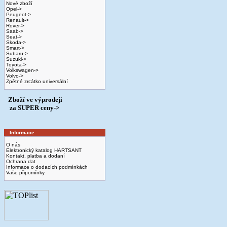
Nové zboží
Opel->
Peugeot->
Renault->
Rover->
Saab->
Seat->
Skoda->
Smart->
Subaru->
Suzuki->
Toyota->
Volkswagen->
Volvo->
Zpětné zrcátko universální
Zboží ve výprodeji
­ za SUPER ceny->
Informace
O nás
Elektronický katalog HARTSANT
Kontakt, platba a dodaní
Ochrana dat
Informace o dodacích podmínkách
Vaše připomínky