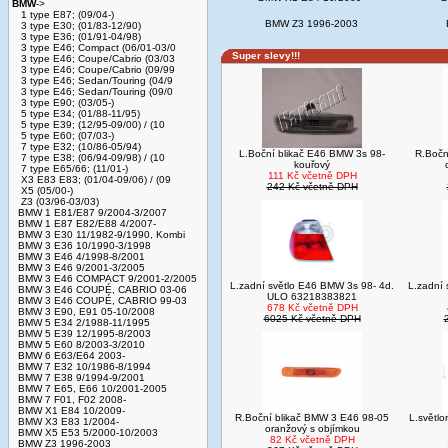
BMW
->
1 type E87; (09/04-)
BMW Z3 1996-2003
3 type E30; (01/83-12/90)
3 type E36; (01/91-04/98)
3 type E46; Compact (06/01-03/0
Super slevy!!!
3 type E46; Coupe/Cabrio (03/03
3 type E46; Coupe/Cabrio (09/99
3 type E46; Sedan/Touring (04/9
3 type E46; Sedan/Touring (09/0
3 type E90; (03/05-)
5 type E34; (01/88-11/95)
5 type E39; (12/95-09/00) / (10
5 type E60; (07/03-)
7 type E32; (10/86-05/94)
L.Boční blikač E46 BMW 3s 98-
R.Bočn
7 type E38; (06/94-09/98) / (10
kouřový
7 type E65/66; (11/01-)
111 Kč včetně DPH
X3 E83 E83; (01/04-09/06) / (09
242 Kč včetně DPH
X5 (05/00-)
Z3 (03/96-03/03)
BMW 1 E81/E87 9/2004-3/2007
BMW 1 E87 E82/E88 4/2007-
BMW 3 E30 11/1982-9/1990, Kombi
BMW 3 E36 10/1990-3/1998
BMW 3 E46 4/1998-8/2001
BMW 3 E46 9/2001-3/2005
BMW 3 E46 COMPACT 9/2001-2/2005
L.zadní světlo E46 BMW 3s 98- 4d.
L.zadní 
BMW 3 E46 COUPÉ, CABRIO 03-06
ULO 63218383821
BMW 3 E46 COUPÉ, CABRIO 99-03
678 Kč včetně DPH
BMW 3 E90, E91 05-10/2008
6025 Kč včetně DPH
BMW 5 E34 2/1988-11/1995
BMW 5 E39 12/1995-8/2003
BMW 5 E60 8/2003-3/2010
BMW 6 E63/E64 2003-
BMW 7 E32 10/1986-8/1994
BMW 7 E38 9/1994-9/2001
BMW 7 E65, E66 10/2001-2005
BMW 7 F01, F02 2008-
BMW X1 E84 10/2009-
R.Boční blikač BMW 3 E46 98-05
L.světl
BMW X3 E83 1/2004-
oranžový s objímkou
BMW X5 E53 5/2000-10/2003
82 Kč včetně DPH
BMW Z3 1996-2003