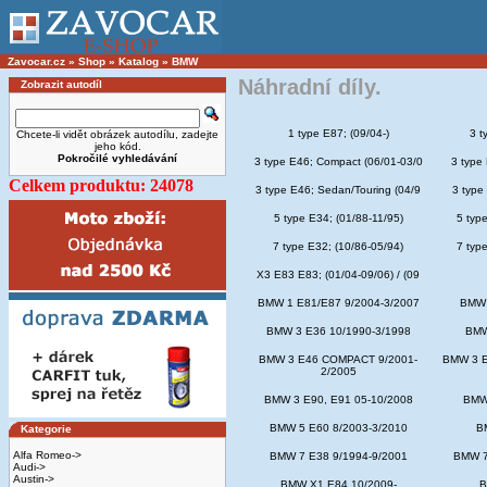
Zavocar.cz
»
Shop
»
Katalog
»
BMW
Náhradní díly.
Zobrazit autodíl
1 type E87; (09/04-)
3 t
Chcete-li vidět obrázek autodílu, zadejte
jeho kód.
Pokročilé vyhledávání
3 type E46; Compact (06/01-03/0
3 type
Celkem produktu: 24078
3 type E46; Sedan/Touring (04/9
3 type
5 type E34; (01/88-11/95)
5 type
7 type E32; (10/86-05/94)
7 type
X3 E83 E83; (01/04-09/06) / (09
BMW 1 E81/E87 9/2004-3/2007
BMW 
BMW 3 E36 10/1990-3/1998
BMW
BMW 3 E46 COMPACT 9/2001-
BMW 3 E
2/2005
BMW 3 E90, E91 05-10/2008
BMW 
BMW 5 E60 8/2003-3/2010
B
Kategorie
Alfa Romeo->
BMW 7 E38 9/1994-9/2001
BMW 7
Audi->
Austin->
BMW X1 E84 10/2009-
B