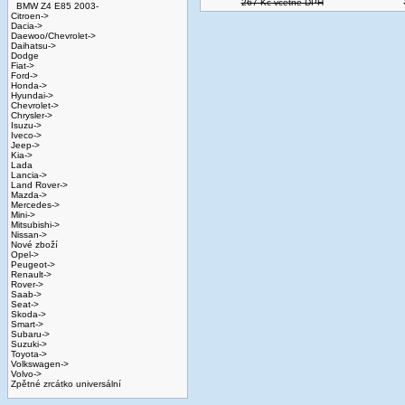
267 Kč včetně DPH
BMW Z4 E85 2003-
Citroen->
Dacia->
Daewoo/Chevrolet->
Daihatsu->
Dodge
Fiat->
Ford->
Honda->
Hyundai->
Chevrolet->
Chrysler->
Isuzu->
Iveco->
Jeep->
Kia->
Lada
Lancia->
Land Rover->
Mazda->
Mercedes->
Mini->
Mitsubishi->
Nissan->
Nové zboží
Opel->
Peugeot->
Renault->
Rover->
Saab->
Seat->
Skoda->
Smart->
Subaru->
Suzuki->
Toyota->
Volkswagen->
Volvo->
Zpětné zrcátko universální